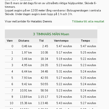
Den 8 mars är det dags för en av ultraårets riktiga höjdpunkter, Skövde 6-
timmars.
Loppet avgörs på en 1200 meter lång varvbana i Bolougnerskogen i centrala
Skövde. Under dagen avgörs även lopp på 1 h och 3 h.
Visar mellantider för
Halalkic Dennis
Tillbaka till alla resultat
3 TIMMARS MÄN Msen
Varv
Distans
Tid
Varvtempo
Tempo
0
0,48 km
2:45
5:47 min/km
5:47 min/km
1
1,97 km
10:38
5:17 min/km
5:25 min/km
2
3,46 km
18:34
5:19 min/km
5:22 min/km
3
4,95 km
26:35
5:23 min/km
5:23 min/km
4
6,44 km
34:48
5:31 min/km
5:24 min/km
5
7,93 km
42:55
5:27 min/km
5:25 min/km
6
9,42 km
50:55
5:22 min/km
5:24 min/km
7
10,91 km
58:56
5:23 min/km
5:24 min/km
9
13,89 km
1:15:17
5:29 min/km
5:25 min/km
10
15,38 km
1:23:48
5:43 min/km
5:27 min/km