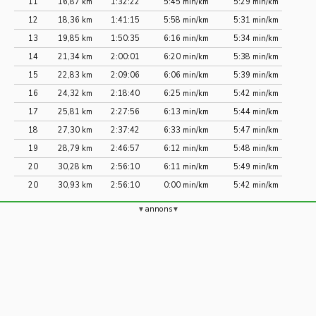
11
16,87 km
1:32:22
5:45 min/km
5:29 min/km
12
18,36 km
1:41:15
5:58 min/km
5:31 min/km
13
19,85 km
1:50:35
6:16 min/km
5:34 min/km
14
21,34 km
2:00:01
6:20 min/km
5:38 min/km
15
22,83 km
2:09:06
6:06 min/km
5:39 min/km
16
24,32 km
2:18:40
6:25 min/km
5:42 min/km
17
25,81 km
2:27:56
6:13 min/km
5:44 min/km
18
27,30 km
2:37:42
6:33 min/km
5:47 min/km
19
28,79 km
2:46:57
6:12 min/km
5:48 min/km
20
30,28 km
2:56:10
6:11 min/km
5:49 min/km
20
30,93 km
2:56:10
0:00 min/km
5:42 min/km
annons