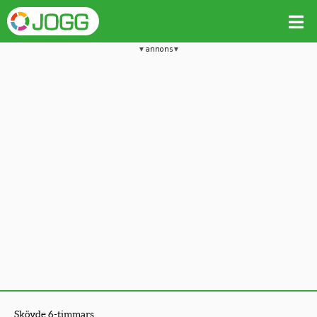
annons
Skövde 6-timmars