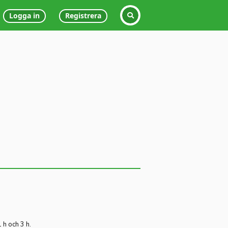
Logga in
Registrera
h och 3 h.