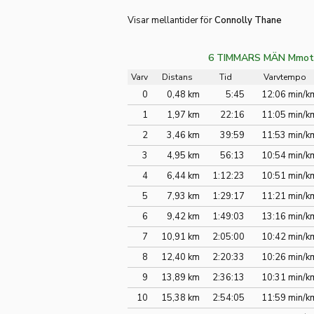
Visar mellantider för
Connolly Thane
6 TIMMARS MÄN Mmot
Varv
Distans
Tid
Varvtempo
0
0,48 km
5:45
12:06 min/k
1
1,97 km
22:16
11:05 min/k
2
3,46 km
39:59
11:53 min/k
3
4,95 km
56:13
10:54 min/k
4
6,44 km
1:12:23
10:51 min/k
5
7,93 km
1:29:17
11:21 min/k
6
9,42 km
1:49:03
13:16 min/k
7
10,91 km
2:05:00
10:42 min/k
8
12,40 km
2:20:33
10:26 min/k
9
13,89 km
2:36:13
10:31 min/k
10
15,38 km
2:54:05
11:59 min/k