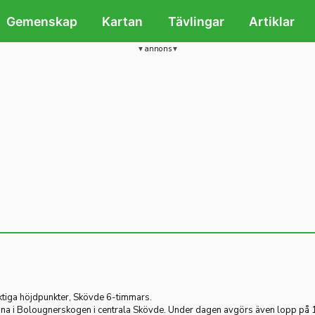
Gemenskap
Kartan
Tävlingar
Artiklar
annons
iktiga höjdpunkter, Skövde 6-timmars.
a i Bolougnerskogen i centrala Skövde. Under dagen avgörs även lopp på 1 