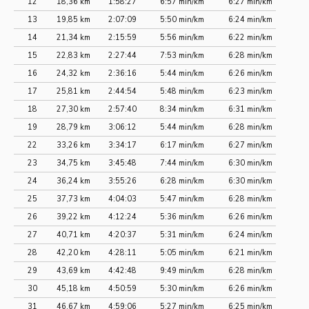
12
18,36 km
1:58:27
6:57 min/km
6:27 min/km
13
19,85 km
2:07:09
5:50 min/km
6:24 min/km
14
21,34 km
2:15:59
5:56 min/km
6:22 min/km
15
22,83 km
2:27:44
7:53 min/km
6:28 min/km
16
24,32 km
2:36:16
5:44 min/km
6:26 min/km
17
25,81 km
2:44:54
5:48 min/km
6:23 min/km
18
27,30 km
2:57:40
8:34 min/km
6:31 min/km
19
28,79 km
3:06:12
5:44 min/km
6:28 min/km
22
33,26 km
3:34:17
6:17 min/km
6:27 min/km
23
34,75 km
3:45:48
7:44 min/km
6:30 min/km
24
36,24 km
3:55:26
6:28 min/km
6:30 min/km
25
37,73 km
4:04:03
5:47 min/km
6:28 min/km
26
39,22 km
4:12:24
5:36 min/km
6:26 min/km
27
40,71 km
4:20:37
5:31 min/km
6:24 min/km
28
42,20 km
4:28:11
5:05 min/km
6:21 min/km
29
43,69 km
4:42:48
9:49 min/km
6:28 min/km
30
45,18 km
4:50:59
5:30 min/km
6:26 min/km
31
46,67 km
4:59:06
5:27 min/km
6:25 min/km