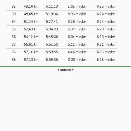
32
48,16 km
5:11:13
8:08 min/km
6:28 min/km
33
49,65 km
5:19:36
5:38 min/km
6:26 min/km
34
51,14 km
5:27:41
5:26 min/km
6:24 min/km
35
52,63 km
5:36:03
5:37 min/km
6:23 min/km
36
54,12 km
5:45:06
6:04 min/km
6:23 min/km
37
55,61 km
5:52:50
5:11 min/km
6:21 min/km
38
57,10 km
5:59:55
4:45 min/km
6:18 min/km
38
57,13 km
5:59:55
0:00 min/km
6:18 min/km
annons