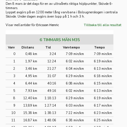
Den 8 mars är det dags för en av ultraårets riktiga höjdpunkter, Skövde 6-
timmars.
Loppet avgörs på en 1200 meter lång varvbana i Bolougnerskogen i centrala
Skövde. Under dagen avgörs även lopp på 1 h och 3 h.
Visar mellantider för
Ericsson Henric
Tillbaka till alla resultat
6 TIMMARS MÄN M35
Varv
Distans
Tid
Varvtempo
Tempo
0
0,48 km
3:24
7:09 min/km
7:09 min/km
1
1,97 km
12:24
6:02 min/km
6:19 min/km
2
3,46 km
21:27
6:04 min/km
6:13 min/km
3
4,95 km
31:07
6:29 min/km
6:18 min/km
4
6,44 km
40:16
6:08 min/km
6:15 min/km
5
7,93 km
49:16
6:02 min/km
6:13 min/km
8
12,40 km
1:18:13
6:29 min/km
6:19 min/km
9
13,89 km
1:27:14
6:03 min/km
6:17 min/km
10
15,38 km
1:38:13
7:22 min/km
6:23 min/km
11
16,87 km
1:48:06
6:38 min/km
6:25 min/km