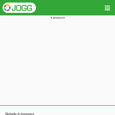
annons
Skövde 6-timmars