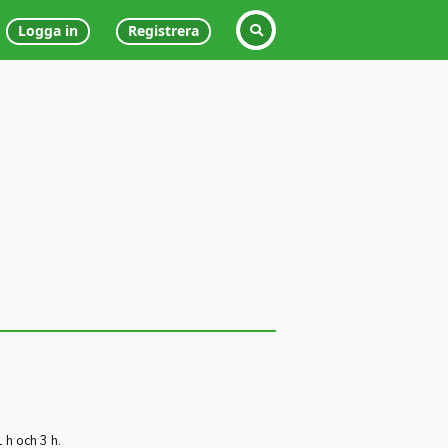
Logga in
Registrera
h och 3 h.