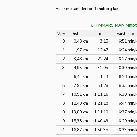
Visar mellantider för
Rehnberg Jan
6 TIMMARS MÄN Mmot
Varv
Distans
Tid
Varvtempo
0
0,48 km
3:15
6:51 min/
1
1,97 km
12:47
6:24 min/
2
3,46 km
22:24
6:27 min/
3
4,95 km
32:05
6:30 min/
4
6,44 km
41:43
6:28 min/
5
7,93 km
51:28
6:33 min/
7
10,91 km
1:11:16
6:39 min/
8
12,40 km
1:21:18
6:44 min/
9
13,89 km
1:31:10
6:37 min/
10
15,38 km
1:40:49
6:29 min/
11
16,87 km
1:50:35
6:33 min/