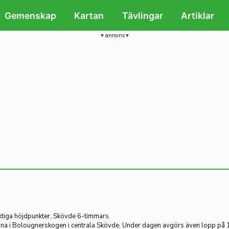
Gemenskap
Kartan
Tävlingar
Artiklar
annons
iktiga höjdpunkter, Skövde 6-timmars.
a i Bolougnerskogen i centrala Skövde. Under dagen avgörs även lopp på 1 