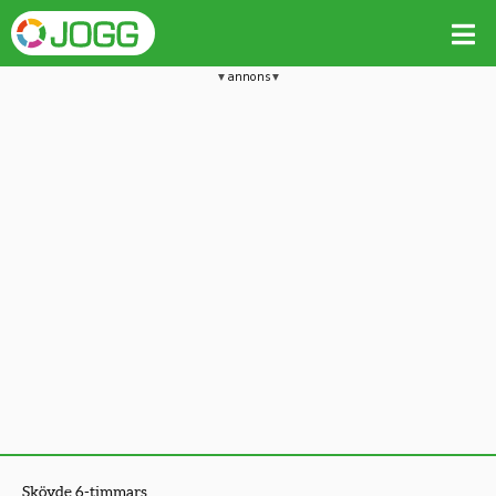
annons
Skövde 6-timmars