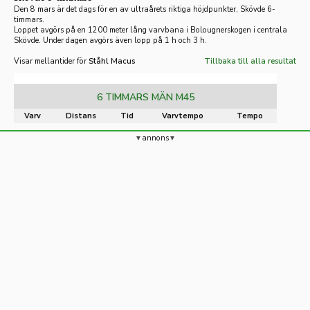
Den 8 mars är det dags för en av ultraårets riktiga höjdpunkter, Skövde 6-
timmars.
Loppet avgörs på en 1200 meter lång varvbana i Bolougnerskogen i centrala
Skövde. Under dagen avgörs även lopp på 1 h och 3 h.
Visar mellantider för
Ståhl Macus
Tillbaka till alla resultat
6 TIMMARS MÄN M45
Varv
Distans
Tid
Varvtempo
Tempo
annons