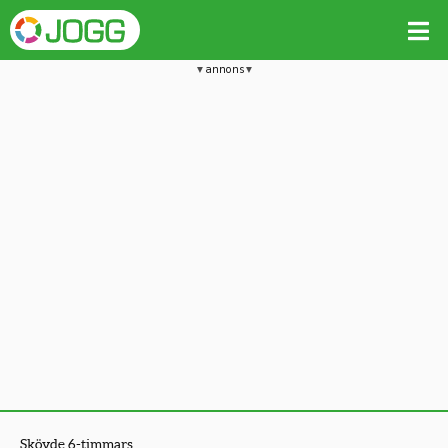
annons
Skövde 6-timmars