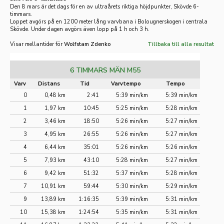
Den 8 mars är det dags för en av ultraårets riktiga höjdpunkter, Skövde 6-
timmars.
Loppet avgörs på en 1200 meter lång varvbana i Bolougnerskogen i centrala
Skövde. Under dagen avgörs även lopp på 1 h och 3 h.
Visar mellantider för
Wolfstam Zdenko
Tillbaka till alla resultat
6 TIMMARS MÄN M55
Varv
Distans
Tid
Varvtempo
Tempo
0
0,48 km
2:41
5:39 min/km
5:39 min/km
1
1,97 km
10:45
5:25 min/km
5:28 min/km
2
3,46 km
18:50
5:26 min/km
5:27 min/km
3
4,95 km
26:55
5:26 min/km
5:27 min/km
4
6,44 km
35:01
5:26 min/km
5:26 min/km
5
7,93 km
43:10
5:28 min/km
5:27 min/km
6
9,42 km
51:32
5:37 min/km
5:28 min/km
7
10,91 km
59:44
5:30 min/km
5:29 min/km
9
13,89 km
1:16:35
5:39 min/km
5:31 min/km
10
15,38 km
1:24:54
5:35 min/km
5:31 min/km