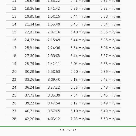
11
16,87 km
1:33:22
5:41 min/km
5:32 min/km
12
18,36 km
1:41:42
5:36 min/km
5:32 min/km
13
19,85 km
1:50:15
5:44 min/km
5:33 min/km
14
21,34 km
1:58:49
5:45 min/km
5:34 min/km
15
22,83 km
2:07:16
5:40 min/km
5:35 min/km
16
24,32 km
2:15:49
5:44 min/km
5:35 min/km
17
25,81 km
2:24:36
5:54 min/km
5:36 min/km
18
27,30 km
2:33:08
5:44 min/km
5:37 min/km
19
28,79 km
2:42:11
6:04 min/km
5:38 min/km
20
30,28 km
2:50:53
5:50 min/km
5:39 min/km
22
33,26 km
3:09:40
6:18 min/km
5:42 min/km
24
36,24 km
3:27:22
5:56 min/km
5:43 min/km
25
37,73 km
3:38:39
7:34 min/km
5:48 min/km
26
39,22 km
3:47:54
6:12 min/km
5:49 min/km
27
40,71 km
3:57:05
6:10 min/km
5:49 min/km
28
42,20 km
4:08:12
7:28 min/km
5:53 min/km
annons