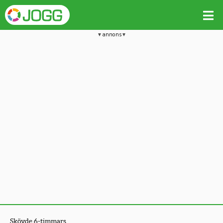
annons
Skövde 6-timmars