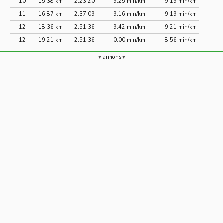
10
15,38 km
2:23:20
9:25 min/km
9:19 min/km
11
16,87 km
2:37:09
9:16 min/km
9:19 min/km
12
18,36 km
2:51:36
9:42 min/km
9:21 min/km
12
19,21 km
2:51:36
0:00 min/km
8:56 min/km
annons