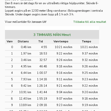
Den 8 mars är det dags för en av ultraårets riktiga höjdpunkter, Skövde 6-
timmars.
Loppet avgörs på en 1200 meter lång varvbana i Bolougnerskogen i centrala
Skövde. Under dagen avgörs även lopp på 1 h och 3 h.
Visar mellantider för
Jonsson Ulf
Tillbaka till alla resultat
3 TIMMARS MÄN Mmot
Varv
Distans
Tid
Varvtempo
Tempo
0
0,48 km
4:55
10:21 min/km
10:21 min/km
1
1,97 km
18:53
9:22 min/km
9:37 min/km
2
3,46 km
32:57
9:26 min/km
9:32 min/km
3
4,95 km
46:48
9:18 min/km
9:28 min/km
4
6,44 km
1:00:37
9:16 min/km
9:25 min/km
5
7,93 km
1:14:18
9:11 min/km
9:23 min/km
6
9,42 km
1:28:14
9:21 min/km
9:22 min/km
7
10,91 km
1:41:44
9:04 min/km
9:20 min/km
8
12,40 km
1:55:19
9:07 min/km
9:18 min/km
9
13,89 km
2:09:18
9:23 min/km
9:19 min/km