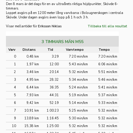
Den 8 mars är det dags för en av ultraårets riktiga höjdpunkter, Skövde 6-
timmars.
Loppet avgörs på en 1200 meter lång varvbana i Bolougnerskogen i centrala
Skövde. Under dagen avgörs även lopp på 1 h och 3 h.
Visar mellantider för
Eriksson Niklas
Tillbaka till alla resultat
3 TIMMARS MÄN M55
Varv
Distans
Tid
Varvtempo
Tempo
0
0,48 km
3:29
7:20 min/km
7:20 min/km
1
1,97 km
12:00
5:43 min/km
6:06 min/km
2
3,46 km
20:14
5:32 min/km
5:51 min/km
3
4,95 km
28:32
5:34 min/km
5:46 min/km
4
6,44 km
36:35
5:24 min/km
5:41 min/km
5
7,93 km
44:31
5:19 min/km
5:37 min/km
6
9,42 km
52:19
5:14 min/km
5:33 min/km
7
10,91 km
1:00:23
5:25 min/km
5:32 min/km
9
13,89 km
1:16:45
5:30 min/km
5:32 min/km
10
15,38 km
1:25:00
5:32 min/km
5:32 min/km