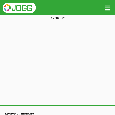
annons
Skövde 6-timmars