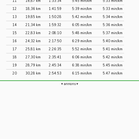
11
16,87 km
1:33:34
5:45 min/km
5:33 min/km
12
18,36 km
1:41:59
5:39 min/km
5:33 min/km
13
19,85 km
1:50:28
5:42 min/km
5:34 min/km
14
21,34 km
1:59:32
6:05 min/km
5:36 min/km
15
22,83 km
2:08:10
5:48 min/km
5:37 min/km
16
24,32 km
2:17:50
6:29 min/km
5:40 min/km
17
25,81 km
2:26:35
5:52 min/km
5:41 min/km
18
27,30 km
2:35:41
6:06 min/km
5:42 min/km
19
28,79 km
2:45:34
6:38 min/km
5:45 min/km
20
30,28 km
2:54:53
6:15 min/km
5:47 min/km
annons