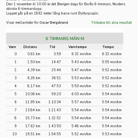
Den 1 november kl 10:00 är det återigen dags för Borås 6-timmars, Nordens
största 6-timmarslopp.
Loppet går på en 1892 meter lång bana runt Byttorpssjön.
Visar mellantider för
Oscar Bergstrand
Tillbaka till alla resultat
6 TIMMARS MÄN M
Varv
Distans
Tid
Varvtempo
Tempo
0
0,61 km
3:59
6:32 min/km
6:32 min/km
1
2,50 km
14:47
5:43 min/km
5:55 min/km
2
4,39 km
25:44
5:47 min/km
5:52 min/km
3
6,28 km
36:51
5:53 min/km
5:52 min/km
4
8,17 km
47:53
5:50 min/km
5:52 min/km
5
10,06 km
59:20
6:03 min/km
5:54 min/km
6
11,95 km
1:10:34
5:57 min/km
5:54 min/km
7
13,84 km
1:21:43
5:54 min/km
5:54 min/km
8
15,73 km
1:32:52
5:54 min/km
5:54 min/km
9
17,62 km
1:43:50
5:48 min/km
5:54 min/km
10
19,51 km
1:54:55
5:52 min/km
5:53 min/km