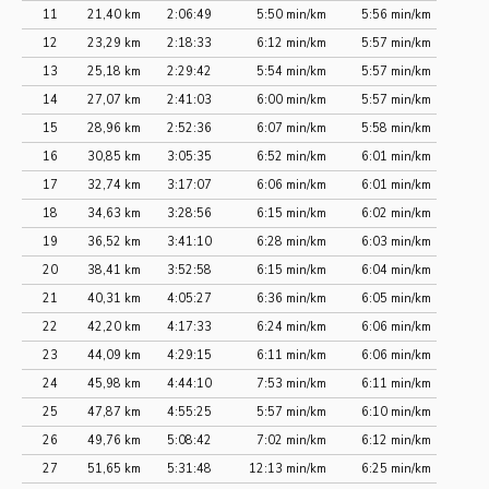
11
21,40 km
2:06:49
5:50 min/km
5:56 min/km
12
23,29 km
2:18:33
6:12 min/km
5:57 min/km
13
25,18 km
2:29:42
5:54 min/km
5:57 min/km
14
27,07 km
2:41:03
6:00 min/km
5:57 min/km
15
28,96 km
2:52:36
6:07 min/km
5:58 min/km
16
30,85 km
3:05:35
6:52 min/km
6:01 min/km
17
32,74 km
3:17:07
6:06 min/km
6:01 min/km
18
34,63 km
3:28:56
6:15 min/km
6:02 min/km
19
36,52 km
3:41:10
6:28 min/km
6:03 min/km
20
38,41 km
3:52:58
6:15 min/km
6:04 min/km
21
40,31 km
4:05:27
6:36 min/km
6:05 min/km
22
42,20 km
4:17:33
6:24 min/km
6:06 min/km
23
44,09 km
4:29:15
6:11 min/km
6:06 min/km
24
45,98 km
4:44:10
7:53 min/km
6:11 min/km
25
47,87 km
4:55:25
5:57 min/km
6:10 min/km
26
49,76 km
5:08:42
7:02 min/km
6:12 min/km
27
51,65 km
5:31:48
12:13 min/km
6:25 min/km