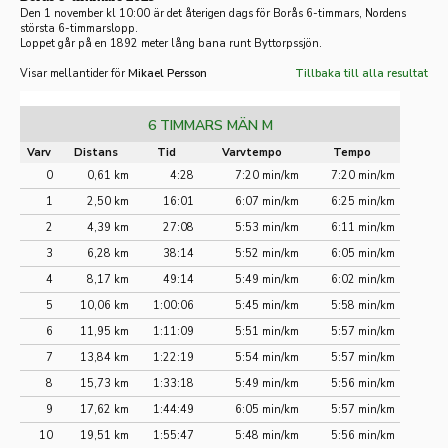
Den 1 november kl 10:00 är det återigen dags för Borås 6-timmars, Nordens
största 6-timmarslopp.
Loppet går på en 1892 meter lång bana runt Byttorpssjön.
Visar mellantider för
Mikael Persson
Tillbaka till alla resultat
6 TIMMARS MÄN M
Varv
Distans
Tid
Varvtempo
Tempo
0
0,61 km
4:28
7:20 min/km
7:20 min/km
1
2,50 km
16:01
6:07 min/km
6:25 min/km
2
4,39 km
27:08
5:53 min/km
6:11 min/km
3
6,28 km
38:14
5:52 min/km
6:05 min/km
4
8,17 km
49:14
5:49 min/km
6:02 min/km
5
10,06 km
1:00:06
5:45 min/km
5:58 min/km
6
11,95 km
1:11:09
5:51 min/km
5:57 min/km
7
13,84 km
1:22:19
5:54 min/km
5:57 min/km
8
15,73 km
1:33:18
5:49 min/km
5:56 min/km
9
17,62 km
1:44:49
6:05 min/km
5:57 min/km
10
19,51 km
1:55:47
5:48 min/km
5:56 min/km