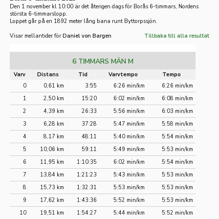
Den 1 november kl 10:00 är det återigen dags för Borås 6-timmars, Nordens
största 6-timmarslopp.
Loppet går på en 1892 meter lång bana runt Byttorpssjön.
Visar mellantider för
Daniel von Bargen
Tillbaka till alla resultat
6 TIMMARS MÄN M
Varv
Distans
Tid
Varvtempo
Tempo
0
0,61 km
3:55
6:26 min/km
6:26 min/km
1
2,50 km
15:20
6:02 min/km
6:08 min/km
2
4,39 km
26:33
5:56 min/km
6:03 min/km
3
6,28 km
37:28
5:47 min/km
5:58 min/km
4
8,17 km
48:11
5:40 min/km
5:54 min/km
5
10,06 km
59:11
5:49 min/km
5:53 min/km
6
11,95 km
1:10:35
6:02 min/km
5:54 min/km
7
13,84 km
1:21:23
5:43 min/km
5:53 min/km
8
15,73 km
1:32:31
5:53 min/km
5:53 min/km
9
17,62 km
1:43:36
5:52 min/km
5:53 min/km
10
19,51 km
1:54:27
5:44 min/km
5:52 min/km