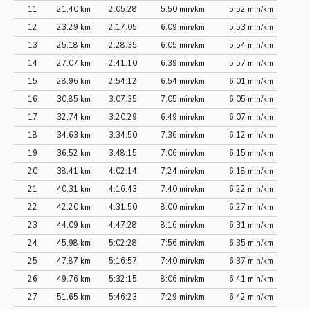
11
21,40 km
2:05:28
5:50 min/km
5:52 min/km
12
23,29 km
2:17:05
6:09 min/km
5:53 min/km
13
25,18 km
2:28:35
6:05 min/km
5:54 min/km
14
27,07 km
2:41:10
6:39 min/km
5:57 min/km
15
28,96 km
2:54:12
6:54 min/km
6:01 min/km
16
30,85 km
3:07:35
7:05 min/km
6:05 min/km
17
32,74 km
3:20:29
6:49 min/km
6:07 min/km
18
34,63 km
3:34:50
7:36 min/km
6:12 min/km
19
36,52 km
3:48:15
7:06 min/km
6:15 min/km
20
38,41 km
4:02:14
7:24 min/km
6:18 min/km
21
40,31 km
4:16:43
7:40 min/km
6:22 min/km
22
42,20 km
4:31:50
8:00 min/km
6:27 min/km
23
44,09 km
4:47:28
8:16 min/km
6:31 min/km
24
45,98 km
5:02:28
7:56 min/km
6:35 min/km
25
47,87 km
5:16:57
7:40 min/km
6:37 min/km
26
49,76 km
5:32:15
8:06 min/km
6:41 min/km
27
51,65 km
5:46:23
7:29 min/km
6:42 min/km