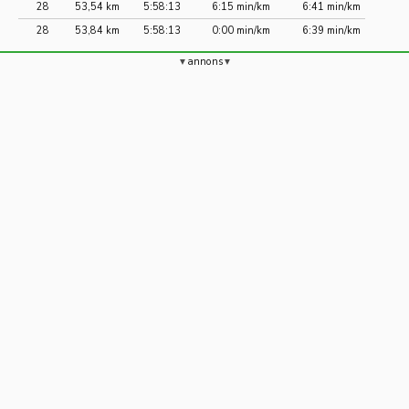
28
53,54 km
5:58:13
6:15 min/km
6:41 min/km
28
53,84 km
5:58:13
0:00 min/km
6:39 min/km
annons