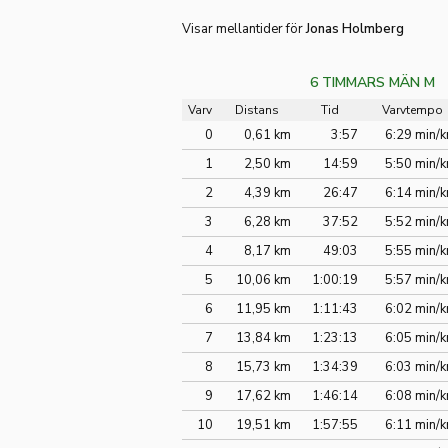
Visar mellantider för
Jonas Holmberg
6 TIMMARS MÄN M
Varv
Distans
Tid
Varvtempo
0
0,61 km
3:57
6:29 min/
1
2,50 km
14:59
5:50 min/
2
4,39 km
26:47
6:14 min/
3
6,28 km
37:52
5:52 min/
4
8,17 km
49:03
5:55 min/
5
10,06 km
1:00:19
5:57 min/
6
11,95 km
1:11:43
6:02 min/
7
13,84 km
1:23:13
6:05 min/
8
15,73 km
1:34:39
6:03 min/
9
17,62 km
1:46:14
6:08 min/
10
19,51 km
1:57:55
6:11 min/