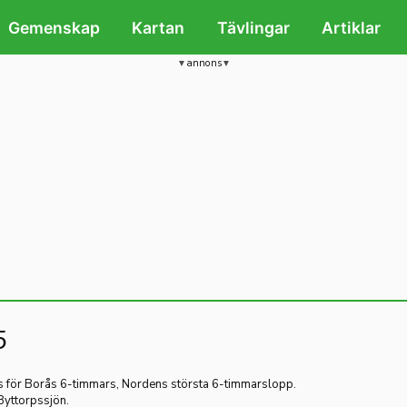
Gemenskap
Kartan
Tävlingar
Artiklar
annons
5
s för Borås 6-timmars, Nordens största 6-timmarslopp.
Byttorpssjön.