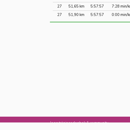
27
51,65 km
5:57:57
7:28 min/
27
51,90 km
5:57:57
0:00 min/
Jogg träningsdagbok & community
© 2006–2026 Transpiration AB