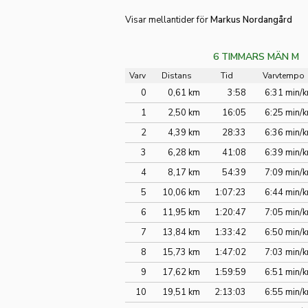
Visar mellantider för
Markus Nordangård
6 TIMMARS MÄN M
Varv
Distans
Tid
Varvtempo
0
0,61 km
3:58
6:31 min/
1
2,50 km
16:05
6:25 min/
2
4,39 km
28:33
6:36 min/
3
6,28 km
41:08
6:39 min/
4
8,17 km
54:39
7:09 min/
5
10,06 km
1:07:23
6:44 min/
6
11,95 km
1:20:47
7:05 min/
7
13,84 km
1:33:42
6:50 min/
8
15,73 km
1:47:02
7:03 min/
9
17,62 km
1:59:59
6:51 min/
10
19,51 km
2:13:03
6:55 min/