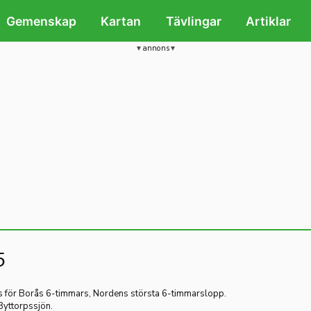
Gemenskap
Kartan
Tävlingar
Artiklar
annons
5
s för Borås 6-timmars, Nordens största 6-timmarslopp.
Byttorpssjön.