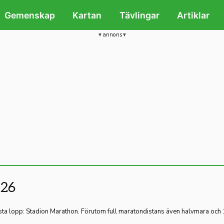
Gemenskap
Kartan
Tävlingar
Artiklar
annons
026
örsta lopp: Stadion Marathon. Förutom full maratondistans även halvmara och