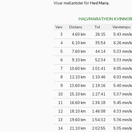
Visar mellantider för
Hed Maria.
HALVMARATHON KVINNOR
Varv
Distans
Tid
Varvtempo
3
4,60 km
26:15
5:43 min/
4
6,10 km
35:54
6:26 min/
5
7,60 km
44:14
5:33 min/
6
9,10 km
52:34
5:33 min/
7
10,60 km
1:01:41
6:05 min/
8
12,10 km
1:10:46
6:03 min/
9
13,60 km
1:19:16
5:40 min/
10
15,10 km
1:27:41
5:37 min/
11
16,60 km
1:36:18
5:45 min/
12
18,10 km
1:46:08
6:33 min/
13
19,60 km
1:54:32
5:36 min/
14
21,10 km
2:02:55
5:35 min/