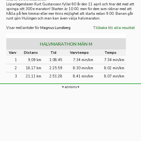
Löparlegendaren Kurt Gustavsson fyller 80 år den 11 april och firar det med att
springa sitt 300:e maraton! Starten är 10:00, men för dem som räknar med att
hålla på fem timmar eller mer finns möjlighet att starta redan 9:00. Banan går
runt sjön Hulingen och man kan även välja halvmaraton.
Visar mellantider för
Magnus Lundberg
Tillbaka till alla resultat
HALVMARATHON MÄN M
Varv
Distans
Tid
Varvtempo
Tempo
1
9,09 km
1:08:45
7:34 min/km
7:34 min/km
2
18,17 km
2:25:59
8:30 min/km
8:02 min/km
3
21,11 km
2:51:28
8:41 min/km
8:07 min/km
annons