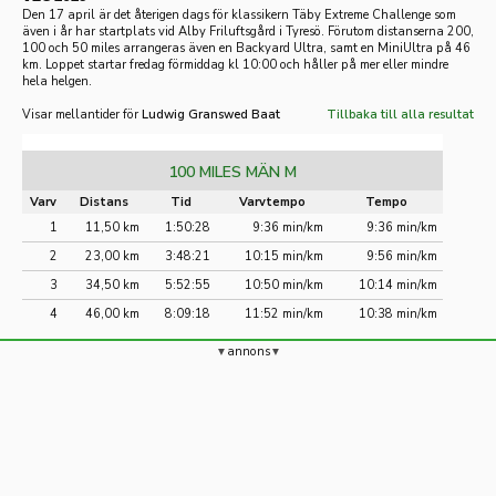
Den 17 april är det återigen dags för klassikern Täby Extreme Challenge som
även i år har startplats vid Alby Friluftsgård i Tyresö. Förutom distanserna 200,
100 och 50 miles arrangeras även en Backyard Ultra, samt en MiniUltra på 46
km. Loppet startar fredag förmiddag kl 10:00 och håller på mer eller mindre
hela helgen.
Visar mellantider för
Ludwig Granswed Baat
Tillbaka till alla resultat
100 MILES MÄN M
Varv
Distans
Tid
Varvtempo
Tempo
1
11,50 km
1:50:28
9:36 min/km
9:36 min/km
2
23,00 km
3:48:21
10:15 min/km
9:56 min/km
3
34,50 km
5:52:55
10:50 min/km
10:14 min/km
4
46,00 km
8:09:18
11:52 min/km
10:38 min/km
annons