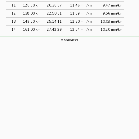
11
126,50 km
20:36:37
11:46 min/km
9:47 min/km
12
138,00 km
22:50:31
11:39 min/km
9:56 min/km
13
149,50 km
25:14:11
12:30 min/km
10:08 min/km
14
161,00 km
27:42:29
12:54 min/km
10:20 min/km
annons