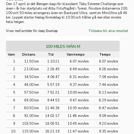
Den 17 april är det återigen dags för klassikern Täby Extreme Challenge som
även i år har startplats vid Alby Friluftsgård i Tyresö. Förutom distanserna 200,
100 och 50 miles arrangeras även en Backyard Ultra, samt en MiniUltra på 46
km. Loppet startar fredag förmiddag kl 10:00 och håller på mer eller mindre
hela helgen.
Visar mellantider för
Joey Dunlop
Tillbaka till alla resultat
100 MILES MÄN M
Varv
Distans
Tid
Varvtempo
Tempo
1
11,50 km
1:10:21
6:07 min/km
6:07 min/km
2
23,00 km
2:28:45
6:49 min/km
6:28 min/km
3
34,50 km
4:06:47
8:31 min/km
7:09 min/km
4
46,00 km
5:57:19
9:37 min/km
7:46 min/km
5
57,50 km
7:52:21
10:00 min/km
8:13 min/km
6
69,00 km
9:44:53
9:47 min/km
8:29 min/km
7
80,50 km
11:46:36
10:35 min/km
8:47 min/km
8
92,00 km
14:02:17
11:48 min/km
9:09 min/km
9
103,50 km
16:05:51
10:45 min/km
9:20 min/km
10
115,00 km
18:21:19
11:47 min/km
9:35 min/km