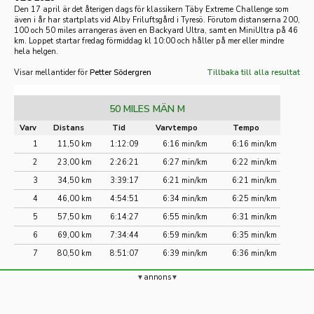
Den 17 april är det återigen dags för klassikern Täby Extreme Challenge som
även i år har startplats vid Alby Friluftsgård i Tyresö. Förutom distanserna 200,
100 och 50 miles arrangeras även en Backyard Ultra, samt en MiniUltra på 46
km. Loppet startar fredag förmiddag kl 10:00 och håller på mer eller mindre
hela helgen.
Visar mellantider för
Petter Södergren
Tillbaka till alla resultat
50 MILES MÄN M
Varv
Distans
Tid
Varvtempo
Tempo
1
11,50 km
1:12:09
6:16 min/km
6:16 min/km
2
23,00 km
2:26:21
6:27 min/km
6:22 min/km
3
34,50 km
3:39:17
6:21 min/km
6:21 min/km
4
46,00 km
4:54:51
6:34 min/km
6:25 min/km
5
57,50 km
6:14:27
6:55 min/km
6:31 min/km
6
69,00 km
7:34:44
6:59 min/km
6:35 min/km
7
80,50 km
8:51:07
6:39 min/km
6:36 min/km
annons