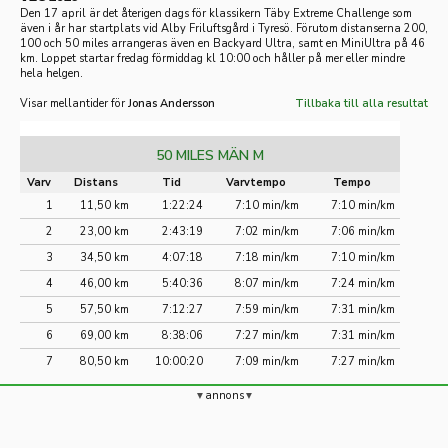
Den 17 april är det återigen dags för klassikern Täby Extreme Challenge som
även i år har startplats vid Alby Friluftsgård i Tyresö. Förutom distanserna 200,
100 och 50 miles arrangeras även en Backyard Ultra, samt en MiniUltra på 46
km. Loppet startar fredag förmiddag kl 10:00 och håller på mer eller mindre
hela helgen.
Visar mellantider för
Jonas Andersson
Tillbaka till alla resultat
50 MILES MÄN M
Varv
Distans
Tid
Varvtempo
Tempo
1
11,50 km
1:22:24
7:10 min/km
7:10 min/km
2
23,00 km
2:43:19
7:02 min/km
7:06 min/km
3
34,50 km
4:07:18
7:18 min/km
7:10 min/km
4
46,00 km
5:40:36
8:07 min/km
7:24 min/km
5
57,50 km
7:12:27
7:59 min/km
7:31 min/km
6
69,00 km
8:38:06
7:27 min/km
7:31 min/km
7
80,50 km
10:00:20
7:09 min/km
7:27 min/km
annons