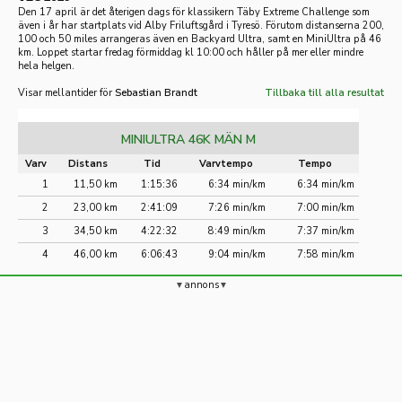
Den 17 april är det återigen dags för klassikern Täby Extreme Challenge som
även i år har startplats vid Alby Friluftsgård i Tyresö. Förutom distanserna 200,
100 och 50 miles arrangeras även en Backyard Ultra, samt en MiniUltra på 46
km. Loppet startar fredag förmiddag kl 10:00 och håller på mer eller mindre
hela helgen.
Visar mellantider för
Sebastian Brandt
Tillbaka till alla resultat
MINIULTRA 46K MÄN M
Varv
Distans
Tid
Varvtempo
Tempo
1
11,50 km
1:15:36
6:34 min/km
6:34 min/km
2
23,00 km
2:41:09
7:26 min/km
7:00 min/km
3
34,50 km
4:22:32
8:49 min/km
7:37 min/km
4
46,00 km
6:06:43
9:04 min/km
7:58 min/km
annons