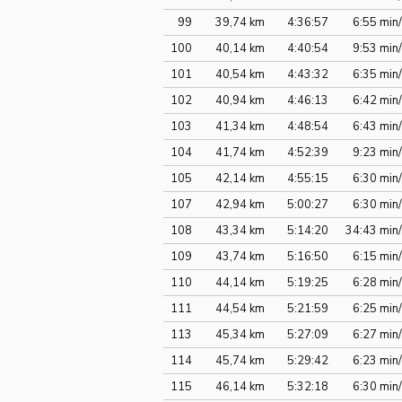
99
39,74 km
4:36:57
6:55 min
100
40,14 km
4:40:54
9:53 min
101
40,54 km
4:43:32
6:35 min
102
40,94 km
4:46:13
6:42 min
103
41,34 km
4:48:54
6:43 min
104
41,74 km
4:52:39
9:23 min
105
42,14 km
4:55:15
6:30 min
107
42,94 km
5:00:27
6:30 min
108
43,34 km
5:14:20
34:43 min
109
43,74 km
5:16:50
6:15 min
110
44,14 km
5:19:25
6:28 min
111
44,54 km
5:21:59
6:25 min
113
45,34 km
5:27:09
6:27 min
114
45,74 km
5:29:42
6:23 min
115
46,14 km
5:32:18
6:30 min