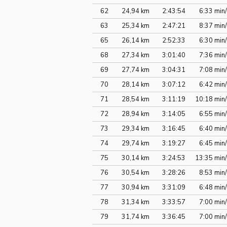
62
24,94 km
2:43:54
6:33 min
63
25,34 km
2:47:21
8:37 min
65
26,14 km
2:52:33
6:30 min
68
27,34 km
3:01:40
7:36 min
69
27,74 km
3:04:31
7:08 min
70
28,14 km
3:07:12
6:42 min
71
28,54 km
3:11:19
10:18 min
72
28,94 km
3:14:05
6:55 min
73
29,34 km
3:16:45
6:40 min
74
29,74 km
3:19:27
6:45 min
75
30,14 km
3:24:53
13:35 min
76
30,54 km
3:28:26
8:53 min
77
30,94 km
3:31:09
6:48 min
78
31,34 km
3:33:57
7:00 min
79
31,74 km
3:36:45
7:00 min