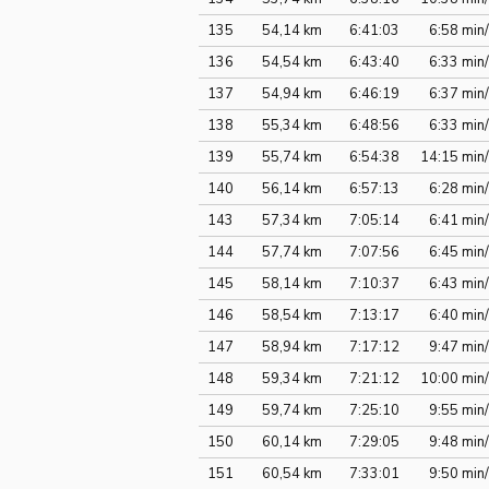
135
54,14 km
6:41:03
6:58 min
136
54,54 km
6:43:40
6:33 min
137
54,94 km
6:46:19
6:37 min
138
55,34 km
6:48:56
6:33 min
139
55,74 km
6:54:38
14:15 min
140
56,14 km
6:57:13
6:28 min
143
57,34 km
7:05:14
6:41 min
144
57,74 km
7:07:56
6:45 min
145
58,14 km
7:10:37
6:43 min
146
58,54 km
7:13:17
6:40 min
147
58,94 km
7:17:12
9:47 min
148
59,34 km
7:21:12
10:00 min
149
59,74 km
7:25:10
9:55 min
150
60,14 km
7:29:05
9:48 min
151
60,54 km
7:33:01
9:50 min