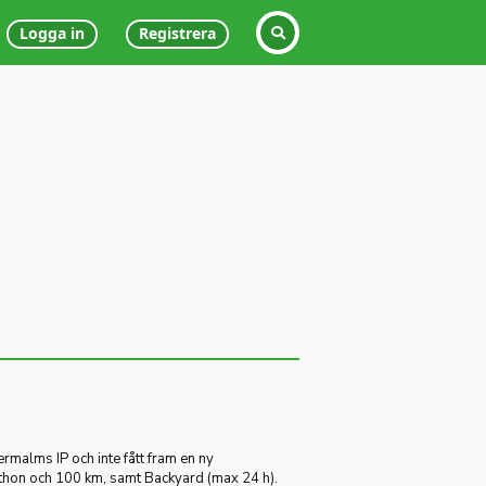
Logga in
Registrera
rmalms IP och inte fått fram en ny
arathon och 100 km, samt Backyard (max 24 h).