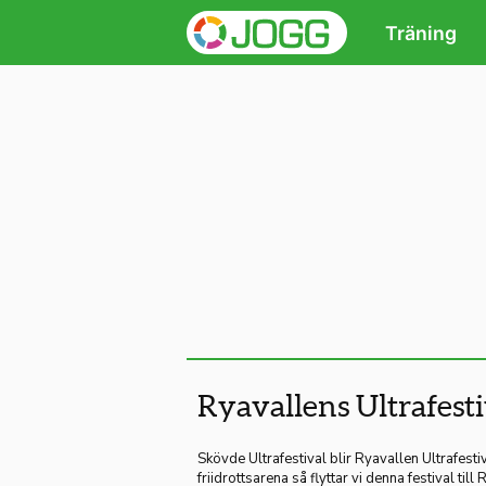
Träning
Ryavallens Ultrafest
Skövde Ultrafestival blir Ryavallen Ultrafest
friidrotts
arena så flyttar vi denna festival ti