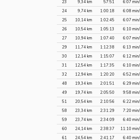
23
9,34 km
57:51
6:07 min
24
9,74 km
1:00:18
6:08 min
25
10,14 km
1:02:45
6:07 min
26
10,54 km
1:05:13
6:10 min
27
10,94 km
1:07:40
6:07 min
29
11,74 km
1:12:38
6:13 min
30
12,14 km
1:15:07
6:12 min
31
12,54 km
1:17:35
6:10 min
32
12,94 km
1:20:20
6:52 min
48
19,34 km
2:01:51
6:29 min
49
19,74 km
2:05:50
9:58 min
51
20,54 km
2:10:56
6:22 min
58
23,34 km
2:31:29
7:20 min
59
23,74 km
2:34:09
6:40 min
60
24,14 km
2:38:37
11:10 min
61
24,54 km
2:41:17
6:40 min