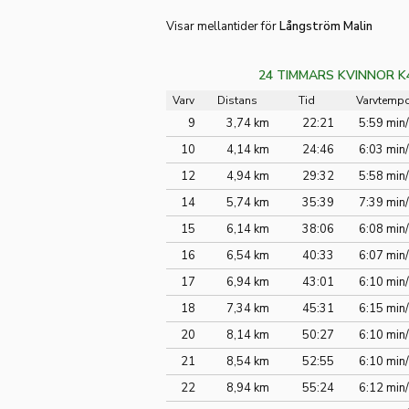
Visar mellantider för
Långström Malin
24 TIMMARS KVINNOR K
Varv
Distans
Tid
Varvtemp
9
3,74 km
22:21
5:59 min
10
4,14 km
24:46
6:03 min
12
4,94 km
29:32
5:58 min
14
5,74 km
35:39
7:39 min
15
6,14 km
38:06
6:08 min
16
6,54 km
40:33
6:07 min
17
6,94 km
43:01
6:10 min
18
7,34 km
45:31
6:15 min
20
8,14 km
50:27
6:10 min
21
8,54 km
52:55
6:10 min
22
8,94 km
55:24
6:12 min