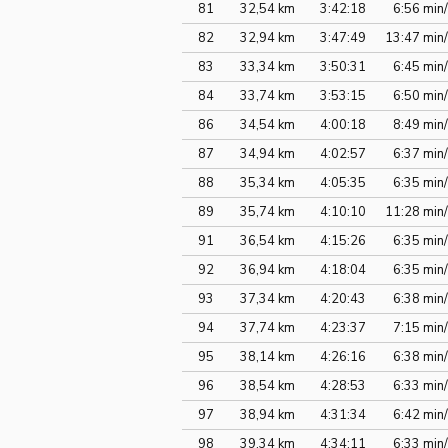
81
32,54 km
3:42:18
6:56 min
82
32,94 km
3:47:49
13:47 min
83
33,34 km
3:50:31
6:45 min
84
33,74 km
3:53:15
6:50 min
86
34,54 km
4:00:18
8:49 min
87
34,94 km
4:02:57
6:37 min
88
35,34 km
4:05:35
6:35 min
89
35,74 km
4:10:10
11:28 min
91
36,54 km
4:15:26
6:35 min
92
36,94 km
4:18:04
6:35 min
93
37,34 km
4:20:43
6:38 min
94
37,74 km
4:23:37
7:15 min
95
38,14 km
4:26:16
6:38 min
96
38,54 km
4:28:53
6:33 min
97
38,94 km
4:31:34
6:42 min
98
39,34 km
4:34:11
6:33 min