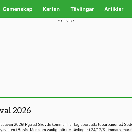
Gemenskap
Kartan
Tävlingar
Artiklar
annons
ival 2026
ival även 2026! Pga att Skövde kommun har tagit bort alla löparbanor på Söde
ll Ryavallen i Borås. Men som vanligt blir det tävlingar i 24/12/6-timmars, m