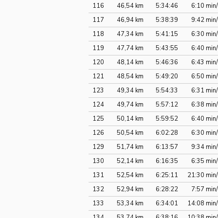
116
46,54 km
5:34:46
6:10 min
117
46,94 km
5:38:39
9:42 min
118
47,34 km
5:41:15
6:30 min
119
47,74 km
5:43:55
6:40 min
120
48,14 km
5:46:36
6:43 min
121
48,54 km
5:49:20
6:50 min
123
49,34 km
5:54:33
6:31 min
124
49,74 km
5:57:12
6:38 min
125
50,14 km
5:59:52
6:40 min
126
50,54 km
6:02:28
6:30 min
129
51,74 km
6:13:57
9:34 min
130
52,14 km
6:16:35
6:35 min
131
52,54 km
6:25:11
21:30 min
132
52,94 km
6:28:22
7:57 min
133
53,34 km
6:34:01
14:08 min
134
53,74 km
6:38:16
10:38 min