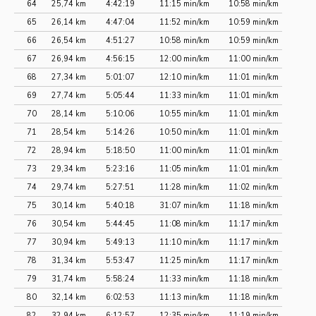
64
25,74 km
4:42:19
11:15 min/km
10:58 min/km
65
26,14 km
4:47:04
11:52 min/km
10:59 min/km
66
26,54 km
4:51:27
10:58 min/km
10:59 min/km
67
26,94 km
4:56:15
12:00 min/km
11:00 min/km
68
27,34 km
5:01:07
12:10 min/km
11:01 min/km
69
27,74 km
5:05:44
11:33 min/km
11:01 min/km
70
28,14 km
5:10:06
10:55 min/km
11:01 min/km
71
28,54 km
5:14:26
10:50 min/km
11:01 min/km
72
28,94 km
5:18:50
11:00 min/km
11:01 min/km
73
29,34 km
5:23:16
11:05 min/km
11:01 min/km
74
29,74 km
5:27:51
11:28 min/km
11:02 min/km
75
30,14 km
5:40:18
31:07 min/km
11:18 min/km
76
30,54 km
5:44:45
11:08 min/km
11:17 min/km
77
30,94 km
5:49:13
11:10 min/km
11:17 min/km
78
31,34 km
5:53:47
11:25 min/km
11:17 min/km
79
31,74 km
5:58:24
11:33 min/km
11:18 min/km
80
32,14 km
6:02:53
11:13 min/km
11:18 min/km
82
32,94 km
6:12:57
12:35 min/km
11:19 min/km