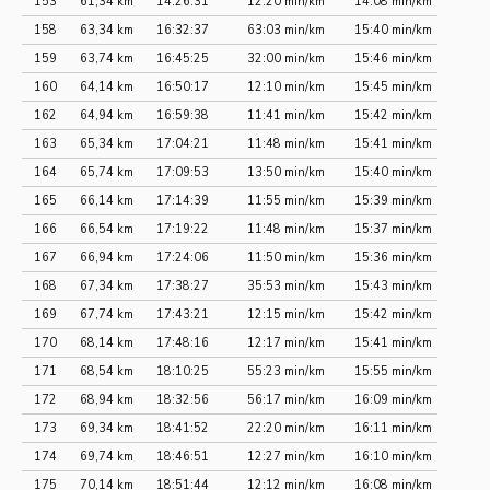
153
61,34 km
14:26:31
12:20 min/km
14:08 min/km
158
63,34 km
16:32:37
63:03 min/km
15:40 min/km
159
63,74 km
16:45:25
32:00 min/km
15:46 min/km
160
64,14 km
16:50:17
12:10 min/km
15:45 min/km
162
64,94 km
16:59:38
11:41 min/km
15:42 min/km
163
65,34 km
17:04:21
11:48 min/km
15:41 min/km
164
65,74 km
17:09:53
13:50 min/km
15:40 min/km
165
66,14 km
17:14:39
11:55 min/km
15:39 min/km
166
66,54 km
17:19:22
11:48 min/km
15:37 min/km
167
66,94 km
17:24:06
11:50 min/km
15:36 min/km
168
67,34 km
17:38:27
35:53 min/km
15:43 min/km
169
67,74 km
17:43:21
12:15 min/km
15:42 min/km
170
68,14 km
17:48:16
12:17 min/km
15:41 min/km
171
68,54 km
18:10:25
55:23 min/km
15:55 min/km
172
68,94 km
18:32:56
56:17 min/km
16:09 min/km
173
69,34 km
18:41:52
22:20 min/km
16:11 min/km
174
69,74 km
18:46:51
12:27 min/km
16:10 min/km
175
70,14 km
18:51:44
12:12 min/km
16:08 min/km