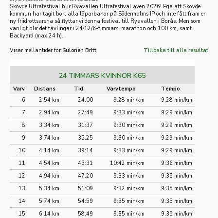
Skövde Ultrafestival blir Ryavallen Ultrafestival även 2026! Pga att Skövde
kommun har tagit bort alla löparbanor på Södermalms IP och inte fått fram en
ny friidrotts
arena så flyttar vi denna festival till Ryavallen i Borås. Men som
vanligt blir det tävlingar i 24/12/6-timmars, marathon och 100 km, samt
Backyard (max 24 h).
Visar mellantider för
Sulonen Britt
Tillbaka till alla resultat
24 TIMMARS KVINNOR K65
Varv
Distans
Tid
Varvtempo
Tempo
6
2,54 km
24:00
9:28 min/km
9:28 min/km
7
2,94 km
27:49
9:33 min/km
9:29 min/km
8
3,34 km
31:37
9:30 min/km
9:29 min/km
9
3,74 km
35:25
9:30 min/km
9:29 min/km
10
4,14 km
39:14
9:33 min/km
9:29 min/km
11
4,54 km
43:31
10:42 min/km
9:36 min/km
12
4,94 km
47:20
9:33 min/km
9:35 min/km
13
5,34 km
51:09
9:32 min/km
9:35 min/km
14
5,74 km
54:59
9:35 min/km
9:35 min/km
15
6,14 km
58:49
9:35 min/km
9:35 min/km