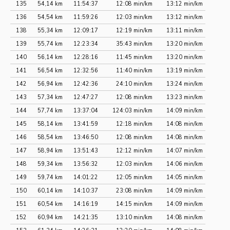
135
54,14 km
11:54:37
12:08 min/km
13:12 min/km
136
54,54 km
11:59:26
12:03 min/km
13:12 min/km
138
55,34 km
12:09:17
12:19 min/km
13:11 min/km
139
55,74 km
12:23:34
35:43 min/km
13:20 min/km
140
56,14 km
12:28:16
11:45 min/km
13:20 min/km
141
56,54 km
12:32:56
11:40 min/km
13:19 min/km
142
56,94 km
12:42:36
24:10 min/km
13:24 min/km
143
57,34 km
12:47:27
12:08 min/km
13:23 min/km
144
57,74 km
13:37:04
124:03 min/km
14:09 min/km
145
58,14 km
13:41:59
12:18 min/km
14:08 min/km
146
58,54 km
13:46:50
12:08 min/km
14:08 min/km
147
58,94 km
13:51:43
12:12 min/km
14:07 min/km
148
59,34 km
13:56:32
12:03 min/km
14:06 min/km
149
59,74 km
14:01:22
12:05 min/km
14:05 min/km
150
60,14 km
14:10:37
23:08 min/km
14:09 min/km
151
60,54 km
14:16:19
14:15 min/km
14:09 min/km
152
60,94 km
14:21:35
13:10 min/km
14:08 min/km