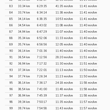
83
33,34 km
6:29:35
41:35 min/km
11:41 min/km
84
33,74 km
6:34:14
11:38 min/km
11:41 min/km
85
34,14 km
6:38:35
10:53 min/km
11:41 min/km
86
34,54 km
6:43:02
11:08 min/km
11:40 min/km
87
34,94 km
6:47:29
11:07 min/km
11:40 min/km
88
35,34 km
6:52:06
11:33 min/km
11:40 min/km
89
35,74 km
6:56:56
12:05 min/km
11:40 min/km
90
36,14 km
7:01:36
11:40 min/km
11:40 min/km
91
36,54 km
7:12:56
28:20 min/km
11:51 min/km
92
36,94 km
7:17:32
11:30 min/km
11:51 min/km
93
37,34 km
7:22:01
11:13 min/km
11:50 min/km
94
37,74 km
7:26:34
11:23 min/km
11:50 min/km
95
38,14 km
7:36:17
24:18 min/km
11:58 min/km
96
38,54 km
7:41:00
11:48 min/km
11:58 min/km
97
38,94 km
7:45:39
11:37 min/km
11:58 min/km
98
39,34 km
7:50:17
11:35 min/km
11:57 min/km
99
39,74 km
7:54:58
11:43 min/km
11:57 min/km