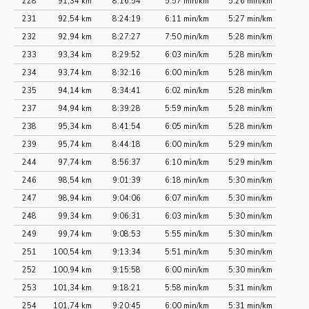
228
91,34 km
8:16:54
5:57 min/km
5:26 min/km
231
92,54 km
8:24:19
6:11 min/km
5:27 min/km
232
92,94 km
8:27:27
7:50 min/km
5:28 min/km
233
93,34 km
8:29:52
6:03 min/km
5:28 min/km
234
93,74 km
8:32:16
6:00 min/km
5:28 min/km
235
94,14 km
8:34:41
6:02 min/km
5:28 min/km
237
94,94 km
8:39:28
5:59 min/km
5:28 min/km
238
95,34 km
8:41:54
6:05 min/km
5:28 min/km
239
95,74 km
8:44:18
6:00 min/km
5:29 min/km
244
97,74 km
8:56:37
6:10 min/km
5:29 min/km
246
98,54 km
9:01:39
6:18 min/km
5:30 min/km
247
98,94 km
9:04:06
6:07 min/km
5:30 min/km
248
99,34 km
9:06:31
6:03 min/km
5:30 min/km
249
99,74 km
9:08:53
5:55 min/km
5:30 min/km
251
100,54 km
9:13:34
5:51 min/km
5:30 min/km
252
100,94 km
9:15:58
6:00 min/km
5:30 min/km
253
101,34 km
9:18:21
5:58 min/km
5:31 min/km
254
101,74 km
9:20:45
6:00 min/km
5:31 min/km