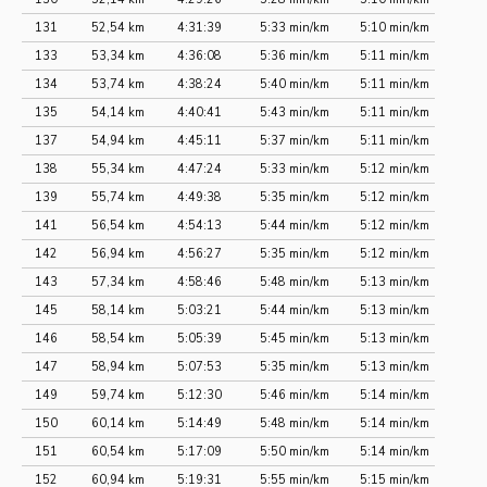
131
52,54 km
4:31:39
5:33 min/km
5:10 min/km
133
53,34 km
4:36:08
5:36 min/km
5:11 min/km
134
53,74 km
4:38:24
5:40 min/km
5:11 min/km
135
54,14 km
4:40:41
5:43 min/km
5:11 min/km
137
54,94 km
4:45:11
5:37 min/km
5:11 min/km
138
55,34 km
4:47:24
5:33 min/km
5:12 min/km
139
55,74 km
4:49:38
5:35 min/km
5:12 min/km
141
56,54 km
4:54:13
5:44 min/km
5:12 min/km
142
56,94 km
4:56:27
5:35 min/km
5:12 min/km
143
57,34 km
4:58:46
5:48 min/km
5:13 min/km
145
58,14 km
5:03:21
5:44 min/km
5:13 min/km
146
58,54 km
5:05:39
5:45 min/km
5:13 min/km
147
58,94 km
5:07:53
5:35 min/km
5:13 min/km
149
59,74 km
5:12:30
5:46 min/km
5:14 min/km
150
60,14 km
5:14:49
5:48 min/km
5:14 min/km
151
60,54 km
5:17:09
5:50 min/km
5:14 min/km
152
60,94 km
5:19:31
5:55 min/km
5:15 min/km