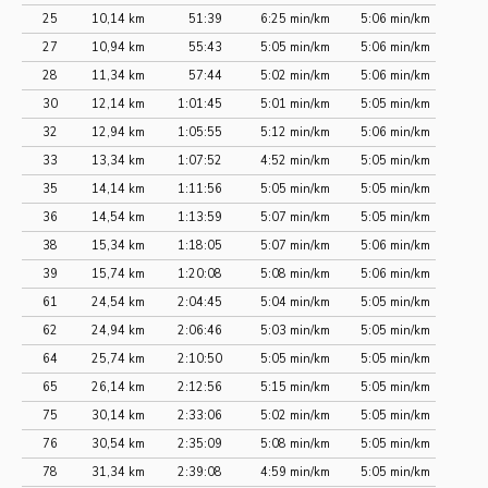
25
10,14 km
51:39
6:25 min/km
5:06 min/km
27
10,94 km
55:43
5:05 min/km
5:06 min/km
28
11,34 km
57:44
5:02 min/km
5:06 min/km
30
12,14 km
1:01:45
5:01 min/km
5:05 min/km
32
12,94 km
1:05:55
5:12 min/km
5:06 min/km
33
13,34 km
1:07:52
4:52 min/km
5:05 min/km
35
14,14 km
1:11:56
5:05 min/km
5:05 min/km
36
14,54 km
1:13:59
5:07 min/km
5:05 min/km
38
15,34 km
1:18:05
5:07 min/km
5:06 min/km
39
15,74 km
1:20:08
5:08 min/km
5:06 min/km
61
24,54 km
2:04:45
5:04 min/km
5:05 min/km
62
24,94 km
2:06:46
5:03 min/km
5:05 min/km
64
25,74 km
2:10:50
5:05 min/km
5:05 min/km
65
26,14 km
2:12:56
5:15 min/km
5:05 min/km
75
30,14 km
2:33:06
5:02 min/km
5:05 min/km
76
30,54 km
2:35:09
5:08 min/km
5:05 min/km
78
31,34 km
2:39:08
4:59 min/km
5:05 min/km