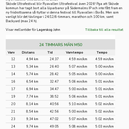
Skövde Ultrafestival blir Ryavallen Ultrafestival även 2026! Pga att Skövde
kommun har tagit bort alla löparbanor på Södermalms IP och inte fått fram en
ny friidrotts
arena så flyttar vi denna festival till Ryavallen i Borås. Men som
vanligt blir det tävlingar i 24/12/6-timmars, marathon och 100 km, samt
Backyard (max 24 h).
Visar mellantider för
Lagerskog John
Tillbaka till alla resultat
24 TIMMARS MÄN M50
Varv
Distans
Tid
Varvtempo
Tempo
12
4,94 km
24:37
4:59 min/km
4:59 min/km
13
5,34 km
26:40
5:07 min/km
5:00 min/km
14
5,74 km
28:42
5:05 min/km
5:00 min/km
16
6,54 km
32:47
5:06 min/km
5:01 min/km
17
6,94 km
34:47
5:00 min/km
5:01 min/km
19
7,74 km
38:52
5:06 min/km
5:01 min/km
20
8,14 km
40:56
5:10 min/km
5:02 min/km
21
8,54 km
42:56
5:00 min/km
5:02 min/km
23
9,34 km
47:02
5:07 min/km
5:02 min/km
24
9,74 km
49:05
5:08 min/km
5:03 min/km