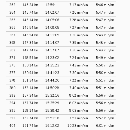
363
145,34 km
13:59:11
7:17 min/km
5:46 min/km
364
145,74 km
14:02:07
7:20 min/km
5:47 min/km
365
146,14 km
14:05:06
7:28 min/km
5:47 min/km
366
146,54 km
14:08:05
7:27 min/km
5:47 min/km
367
146,94 km
14:11:05
7:30 min/km
5:48 min/km
368
147,34 km
14:14:07
7:35 min/km
5:48 min/km
369
147,74 km
14:17:07
7:30 min/km
5:48 min/km
371
148,54 km
14:23:02
7:24 min/km
5:49 min/km
375
150,14 km
14:35:23
7:43 min/km
5:50 min/km
377
150,94 km
14:41:23
7:30 min/km
5:50 min/km
378
151,34 km
14:44:20
7:22 min/km
5:51 min/km
380
152,14 km
14:50:28
7:40 min/km
5:51 min/km
393
157,34 km
15:32:16
8:02 min/km
5:56 min/km
394
157,74 km
15:35:29
8:02 min/km
5:56 min/km
395
158,14 km
15:38:42
8:03 min/km
5:56 min/km
399
159,74 km
15:51:16
7:51 min/km
5:57 min/km
404
161,74 km
16:12:02
10:23 min/km
6:01 min/km