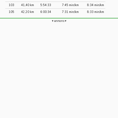
103
41,40 km
5:54:33
7:45 min/km
8:34 min/km
105
42,20 km
6:00:34
7:31 min/km
8:33 min/km
annons