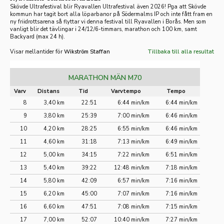
Skövde Ultrafestival blir Ryavallen Ultrafestival även 2026! Pga att Skövde
kommun har tagit bort alla löparbanor på Södermalms IP och inte fått fram en
ny friidrotts
arena så flyttar vi denna festival till Ryavallen i Borås. Men som
vanligt blir det tävlingar i 24/12/6-timmars, marathon och 100 km, samt
Backyard (max 24 h).
Visar mellantider för
Wikström Staffan
Tillbaka till alla resultat
MARATHON MÄN M70
Varv
Distans
Tid
Varvtempo
Tempo
8
3,40 km
22:51
6:44 min/km
6:44 min/km
9
3,80 km
25:39
7:00 min/km
6:46 min/km
10
4,20 km
28:25
6:55 min/km
6:46 min/km
11
4,60 km
31:18
7:13 min/km
6:49 min/km
12
5,00 km
34:15
7:22 min/km
6:51 min/km
13
5,40 km
39:22
12:48 min/km
7:18 min/km
14
5,80 km
42:09
6:57 min/km
7:16 min/km
15
6,20 km
45:00
7:07 min/km
7:16 min/km
16
6,60 km
47:51
7:08 min/km
7:15 min/km
17
7,00 km
52:07
10:40 min/km
7:27 min/km