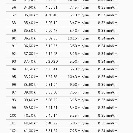
86
34,60 km
4:55:31
7:48 min/km
8:33 min/km
87
35,00 km
4:58:48
8:13 min/km
8:32 min/km
88
35,40 km
5:02:19
8:47 min/km
8:32 min/km
89
35,80 km
5:05:47
8:40 min/km
8:33 min/km
90
36,20 km
5:09:53
10:15 min/km
8:34 min/km
91
36,60 km
5:13:26
8:53 min/km
8:34 min/km
92
37,00 km
5:16:48
8:25 min/km
8:34 min/km
93
37,40 km
5:20:20
8:50 min/km
8:34 min/km
94
37,80 km
5:23:41
8:23 min/km
8:34 min/km
95
38,20 km
5:27:58
10:43 min/km
8:35 min/km
96
38,60 km
5:31:54
9:50 min/km
8:36 min/km
97
39,00 km
5:35:05
7:58 min/km
8:36 min/km
98
39,40 km
5:38:23
8:15 min/km
8:35 min/km
99
39,80 km
5:41:51
8:40 min/km
8:35 min/km
100
40,20 km
5:45:14
8:28 min/km
8:35 min/km
101
40,60 km
5:48:29
8:08 min/km
8:35 min/km
102
41,00 km
5:51:27
7:25 min/km
8:34 min/km