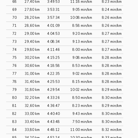
68
27,40 km
3:49:53
11:18 min/km
8:23 min/km
69
27,80 km
3:53:31
9:05 min/km
8:24 min/km
70
28,20 km
3:57:34
10:08 min/km
8:26 min/km
71
28,60 km
4:01:09
8:58 min/km
8:26 min/km
72
29,00 km
4:04:53
9:20 min/km
8:27 min/km
73
29,40 km
4:08:34
9:13 min/km
8:27 min/km
74
29,80 km
4:11:46
8:00 min/km
8:27 min/km
75
30,20 km
4:15:25
9:08 min/km
8:28 min/km
76
30,60 km
4:18:58
8:53 min/km
8:28 min/km
77
31,00 km
4:22:35
9:02 min/km
8:28 min/km
78
31,40 km
4:25:53
8:15 min/km
8:28 min/km
79
31,80 km
4:29:54
10:02 min/km
8:29 min/km
80
32,20 km
4:33:26
8:50 min/km
8:30 min/km
81
32,60 km
4:36:47
8:23 min/km
8:29 min/km
82
33,00 km
4:40:40
9:43 min/km
8:30 min/km
83
33,40 km
4:43:48
7:50 min/km
8:30 min/km
84
33,80 km
4:48:12
11:00 min/km
8:32 min/km
85
34,20 km
4:52:24
10:30 min/km
8:33 min/km