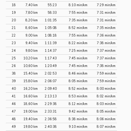
18
7,40 km
55:23
8:10 min/km
7:29 min/km
19
7,80 km
58:33
7:55 min/km
7:31 min/km
20
8,20 km
1:01:35
7:35 min/km
7:31 min/km
21
8,60 km
1:05:08
8:52 min/km
7:35 min/km
22
9,00 km
1:08:18
7:55 min/km
7:36 min/km
23
9,40 km
1:11:39
8:22 min/km
7:38 min/km
24
9,80 km
1:14:37
7:25 min/km
7:37 min/km
25
10,20 km
1:17:43
7:45 min/km
7:37 min/km
26
10,60 km
1:20:49
7:45 min/km
7:38 min/km
38
15,40 km
2:02:53
8:46 min/km
7:59 min/km
39
15,80 km
2:06:07
8:05 min/km
7:59 min/km
40
16,20 km
2:09:40
8:52 min/km
8:00 min/km
41
16,60 km
2:13:13
8:53 min/km
8:02 min/km
46
18,60 km
2:29:38
8:12 min/km
8:03 min/km
47
19,00 km
2:33:31
9:42 min/km
8:05 min/km
48
19,40 km
2:36:58
8:38 min/km
8:06 min/km
49
19,80 km
2:40:38
9:10 min/km
8:07 min/km