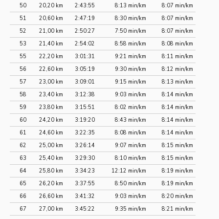
50
20,20 km
2:43:55
8:13 min/km
8:07 min/km
51
20,60 km
2:47:19
8:30 min/km
8:07 min/km
52
21,00 km
2:50:27
7:50 min/km
8:07 min/km
53
21,40 km
2:54:02
8:58 min/km
8:08 min/km
55
22,20 km
3:01:31
9:21 min/km
8:11 min/km
56
22,60 km
3:05:19
9:30 min/km
8:12 min/km
57
23,00 km
3:09:01
9:15 min/km
8:13 min/km
58
23,40 km
3:12:38
9:03 min/km
8:14 min/km
59
23,80 km
3:15:51
8:02 min/km
8:14 min/km
60
24,20 km
3:19:20
8:43 min/km
8:14 min/km
61
24,60 km
3:22:35
8:08 min/km
8:14 min/km
62
25,00 km
3:26:14
9:07 min/km
8:15 min/km
63
25,40 km
3:29:30
8:10 min/km
8:15 min/km
64
25,80 km
3:34:23
12:12 min/km
8:19 min/km
65
26,20 km
3:37:55
8:50 min/km
8:19 min/km
66
26,60 km
3:41:32
9:03 min/km
8:20 min/km
67
27,00 km
3:45:22
9:35 min/km
8:21 min/km