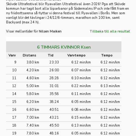
Skövde Ultrafestival blir Ryavallen Ultrafestival även 2026! Pga att Skövde
kommun har tagit bort alla löparbanor på Södermalms IP och inte fått fram en
ny friidrotts
arena så flyttar vi denna festival till Ryavallen i Borås. Men som
vanligt blir det tävlingar i 24/12/6-timmars, marathon och 100 km, samt
Backyard (max 24 h).
Visar mellantider för
Nilsen Maiken
Tillbaka till alla resultat
6 TIMMARS KVINNOR Ksen
Varv
Distans
Tid
Varvtempo
Tempo
9
3,80 km
23:33
6:12 min/km
6:12 min/km
10
4,20 km
26:00
6:07 min/km
6:12 min/km
11
4,60 km
28:28
6:10 min/km
6:12 min/km
12
5,00 km
31:01
6:22 min/km
6:13 min/km
14
5,80 km
35:58
6:11 min/km
6:12 min/km
15
6,20 km
38:24
6:05 min/km
6:12 min/km
16
6,60 km
40:51
6:08 min/km
6:12 min/km
17
7,00 km
43:21
6:15 min/km
6:12 min/km
18
7,40 km
45:50
6:13 min/km
6:12 min/km
19
7,80 km
48:16
6:05 min/km
6:12 min/km