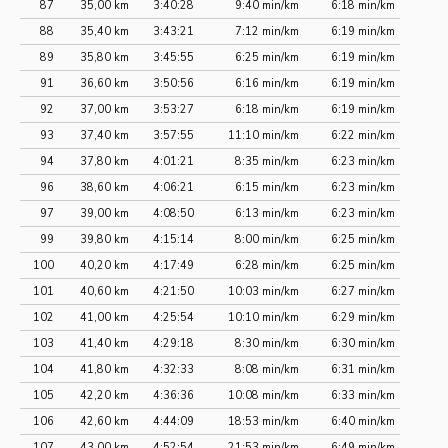
87
35,00 km
3:40:28
9:40 min/km
6:18 min/km
88
35,40 km
3:43:21
7:12 min/km
6:19 min/km
89
35,80 km
3:45:55
6:25 min/km
6:19 min/km
91
36,60 km
3:50:56
6:16 min/km
6:19 min/km
92
37,00 km
3:53:27
6:18 min/km
6:19 min/km
93
37,40 km
3:57:55
11:10 min/km
6:22 min/km
94
37,80 km
4:01:21
8:35 min/km
6:23 min/km
96
38,60 km
4:06:21
6:15 min/km
6:23 min/km
97
39,00 km
4:08:50
6:13 min/km
6:23 min/km
99
39,80 km
4:15:14
8:00 min/km
6:25 min/km
100
40,20 km
4:17:49
6:28 min/km
6:25 min/km
101
40,60 km
4:21:50
10:03 min/km
6:27 min/km
102
41,00 km
4:25:54
10:10 min/km
6:29 min/km
103
41,40 km
4:29:18
8:30 min/km
6:30 min/km
104
41,80 km
4:32:33
8:08 min/km
6:31 min/km
105
42,20 km
4:36:36
10:08 min/km
6:33 min/km
106
42,60 km
4:44:09
18:53 min/km
6:40 min/km
107
43,00 km
4:52:54
21:53 min/km
6:49 min/km