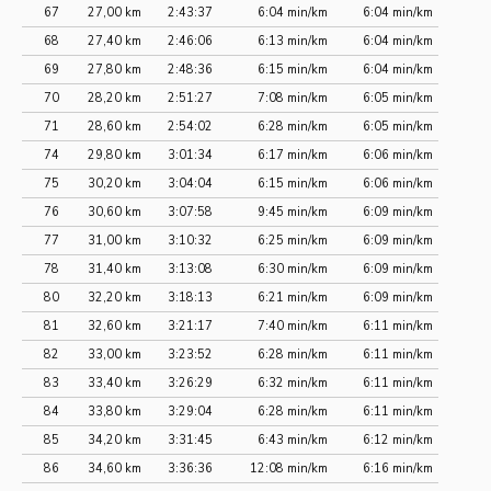
67
27,00 km
2:43:37
6:04 min/km
6:04 min/km
68
27,40 km
2:46:06
6:13 min/km
6:04 min/km
69
27,80 km
2:48:36
6:15 min/km
6:04 min/km
70
28,20 km
2:51:27
7:08 min/km
6:05 min/km
71
28,60 km
2:54:02
6:28 min/km
6:05 min/km
74
29,80 km
3:01:34
6:17 min/km
6:06 min/km
75
30,20 km
3:04:04
6:15 min/km
6:06 min/km
76
30,60 km
3:07:58
9:45 min/km
6:09 min/km
77
31,00 km
3:10:32
6:25 min/km
6:09 min/km
78
31,40 km
3:13:08
6:30 min/km
6:09 min/km
80
32,20 km
3:18:13
6:21 min/km
6:09 min/km
81
32,60 km
3:21:17
7:40 min/km
6:11 min/km
82
33,00 km
3:23:52
6:28 min/km
6:11 min/km
83
33,40 km
3:26:29
6:32 min/km
6:11 min/km
84
33,80 km
3:29:04
6:28 min/km
6:11 min/km
85
34,20 km
3:31:45
6:43 min/km
6:12 min/km
86
34,60 km
3:36:36
12:08 min/km
6:16 min/km