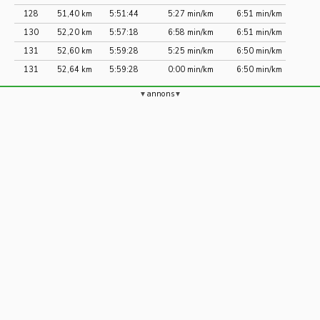
128
51,40 km
5:51:44
5:27 min/km
6:51 min/km
130
52,20 km
5:57:18
6:58 min/km
6:51 min/km
131
52,60 km
5:59:28
5:25 min/km
6:50 min/km
131
52,64 km
5:59:28
0:00 min/km
6:50 min/km
annons