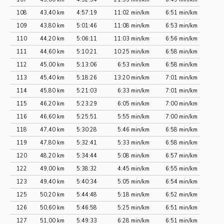
108
43,40 km
4:57:19
11:02 min/km
6:51 min/km
109
43,80 km
5:01:46
11:08 min/km
6:53 min/km
110
44,20 km
5:06:11
11:03 min/km
6:56 min/km
111
44,60 km
5:10:21
10:25 min/km
6:58 min/km
112
45,00 km
5:13:06
6:53 min/km
6:58 min/km
113
45,40 km
5:18:26
13:20 min/km
7:01 min/km
114
45,80 km
5:21:03
6:33 min/km
7:01 min/km
115
46,20 km
5:23:29
6:05 min/km
7:00 min/km
116
46,60 km
5:25:51
5:55 min/km
7:00 min/km
118
47,40 km
5:30:28
5:46 min/km
6:58 min/km
119
47,80 km
5:32:41
5:33 min/km
6:58 min/km
120
48,20 km
5:34:44
5:08 min/km
6:57 min/km
122
49,00 km
5:38:32
4:45 min/km
6:55 min/km
123
49,40 km
5:40:34
5:05 min/km
6:54 min/km
125
50,20 km
5:44:48
5:18 min/km
6:52 min/km
126
50,60 km
5:46:58
5:25 min/km
6:51 min/km
127
51,00 km
5:49:33
6:28 min/km
6:51 min/km