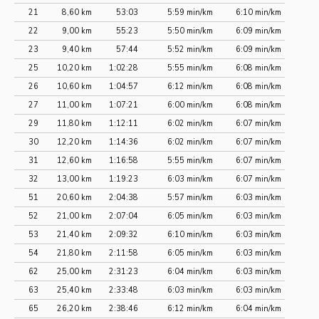
21
8,60 km
53:03
5:59 min/km
6:10 min/km
22
9,00 km
55:23
5:50 min/km
6:09 min/km
23
9,40 km
57:44
5:52 min/km
6:09 min/km
25
10,20 km
1:02:28
5:55 min/km
6:08 min/km
26
10,60 km
1:04:57
6:12 min/km
6:08 min/km
27
11,00 km
1:07:21
6:00 min/km
6:08 min/km
29
11,80 km
1:12:11
6:02 min/km
6:07 min/km
30
12,20 km
1:14:36
6:02 min/km
6:07 min/km
31
12,60 km
1:16:58
5:55 min/km
6:07 min/km
32
13,00 km
1:19:23
6:03 min/km
6:07 min/km
51
20,60 km
2:04:38
5:57 min/km
6:03 min/km
52
21,00 km
2:07:04
6:05 min/km
6:03 min/km
53
21,40 km
2:09:32
6:10 min/km
6:03 min/km
54
21,80 km
2:11:58
6:05 min/km
6:03 min/km
62
25,00 km
2:31:23
6:04 min/km
6:03 min/km
63
25,40 km
2:33:48
6:03 min/km
6:03 min/km
65
26,20 km
2:38:46
6:12 min/km
6:04 min/km