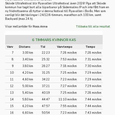
Skövde Ultrafestival blir Ryavallen Ultrafestival även 2026! Pga att Skövde
kommun har tagit bort alla löparbanor på Södermalms IP och inte fått fram en
ny friidrotts
arena så flyttar vi denna festival till Ryavallen i Borås. Men som
vanligt blir det tävlingar i 24/12/6-timmars, marathon och 100 km, samt
Backyard (max 24 h).
Visar mellantider för
Roos Anna
Tillbaka till alla resultat
6 TIMMARS KVINNOR K45
Varv
Distans
Tid
Varvtempo
Tempo
7
3,00 km
22:23
7:28 min/km
7:28 min/km
8
3,40 km
25:32
7:53 min/km
7:31 min/km
9
3,80 km
28:27
7:18 min/km
7:30 min/km
10
4,20 km
31:25
7:25 min/km
7:29 min/km
11
4,60 km
34:22
7:23 min/km
7:29 min/km
12
5,00 km
37:21
7:27 min/km
7:29 min/km
13
5,40 km
40:19
7:25 min/km
7:28 min/km
14
5,80 km
44:47
11:10 min/km
7:44 min/km
15
6,20 km
47:57
7:55 min/km
7:44 min/km
16
6,60 km
50:54
7:23 min/km
7:43 min/km