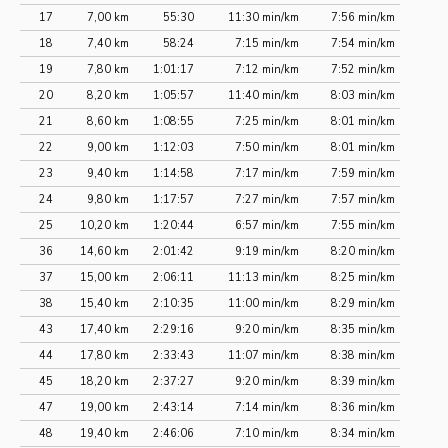
17
7,00 km
55:30
11:30 min/km
7:56 min/km
18
7,40 km
58:24
7:15 min/km
7:54 min/km
19
7,80 km
1:01:17
7:12 min/km
7:52 min/km
20
8,20 km
1:05:57
11:40 min/km
8:03 min/km
21
8,60 km
1:08:55
7:25 min/km
8:01 min/km
22
9,00 km
1:12:03
7:50 min/km
8:01 min/km
23
9,40 km
1:14:58
7:17 min/km
7:59 min/km
24
9,80 km
1:17:57
7:27 min/km
7:57 min/km
25
10,20 km
1:20:44
6:57 min/km
7:55 min/km
36
14,60 km
2:01:42
9:19 min/km
8:20 min/km
37
15,00 km
2:06:11
11:13 min/km
8:25 min/km
38
15,40 km
2:10:35
11:00 min/km
8:29 min/km
43
17,40 km
2:29:16
9:20 min/km
8:35 min/km
44
17,80 km
2:33:43
11:07 min/km
8:38 min/km
45
18,20 km
2:37:27
9:20 min/km
8:39 min/km
47
19,00 km
2:43:14
7:14 min/km
8:36 min/km
48
19,40 km
2:46:06
7:10 min/km
8:34 min/km