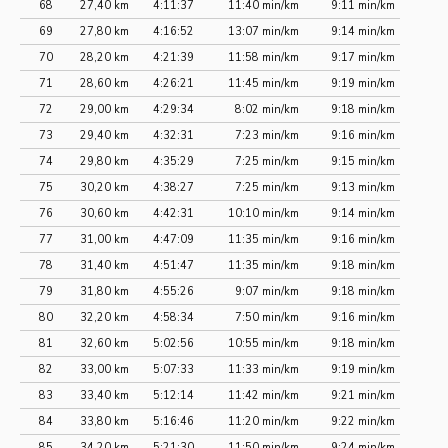
68
27,40 km
4:11:37
11:40 min/km
9:11 min/km
69
27,80 km
4:16:52
13:07 min/km
9:14 min/km
70
28,20 km
4:21:39
11:58 min/km
9:17 min/km
71
28,60 km
4:26:21
11:45 min/km
9:19 min/km
72
29,00 km
4:29:34
8:02 min/km
9:18 min/km
73
29,40 km
4:32:31
7:23 min/km
9:16 min/km
74
29,80 km
4:35:29
7:25 min/km
9:15 min/km
75
30,20 km
4:38:27
7:25 min/km
9:13 min/km
76
30,60 km
4:42:31
10:10 min/km
9:14 min/km
77
31,00 km
4:47:09
11:35 min/km
9:16 min/km
78
31,40 km
4:51:47
11:35 min/km
9:18 min/km
79
31,80 km
4:55:26
9:07 min/km
9:18 min/km
80
32,20 km
4:58:34
7:50 min/km
9:16 min/km
81
32,60 km
5:02:56
10:55 min/km
9:18 min/km
82
33,00 km
5:07:33
11:33 min/km
9:19 min/km
83
33,40 km
5:12:14
11:42 min/km
9:21 min/km
84
33,80 km
5:16:46
11:20 min/km
9:22 min/km
85
34,20 km
5:21:30
11:50 min/km
9:24 min/km