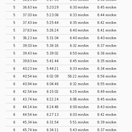
5
36,63 km
5:20:29
6:30 min/km
8:45 min/km
5
37,03 km
5:23:06
6:33 min/km
8:44 min/km
5
37,43 km
5:25:44
6:35 min/km
8:42 min/km
5
37,83 km
5:28:24
6:40 min/km
8:41 min/km
5
38,23 km
5:31:04
6:40 min/km
8:40 min/km
5
39,03 km
5:36:18
6:32 min/km
8:37 min/km
5
39,43 km
5:39:02
6:50 min/km
8:36 min/km
5
39,83 km
5:41:44
6:45 min/km
8:35 min/km
6
40,23 km
5:44:21
6:33 min/km
8:34 min/km
6
40,54 km
6:02:09
58:22 min/km
8:56 min/km
6
40,94 km
6:04:46
6:32 min/km
8:55 min/km
6
42,54 km
6:15:02
6:25 min/km
8:49 min/km
6
43,74 km
6:22:24
6:08 min/km
8:45 min/km
6
44,14 km
6:24:48
6:00 min/km
8:43 min/km
6
44,54 km
6:27:13
6:03 min/km
8:42 min/km
6
45,34 km
6:31:54
5:51 min/km
8:39 min/km
6
45,74 km
6:34:11
5:43 min/km
8:37 min/km