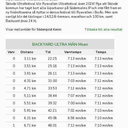
Skövde Ultrafestival blir Ryavallen Ultrafestival även 2026! Pga att Skövde
kommun har tagit bort alla löparbanor på Södermalms IP och inte fått fram en
ny friidrotts
arena så flyttar vi denna festival till Ryavallen i Borås. Men som
vanligt blir det tävlingar i 24/12/6-timmars, marathon och 100 km, samt
Backyard (max 24 h).
Visar mellantider för
Söderqvist Kevin
Tillbaka till alla resultat
BACKYARD ULTRA MÄN Msen
Varv
Distans
Tid
Varvtempo
Tempo
0
3,11 km
22:25
7:13 min/km
7:13 min/km
0
3,51 km
25:18
7:13 min/km
7:13 min/km
0
3,91 km
28:11
7:13 min/km
7:13 min/km
0
4,31 km
31:00
7:03 min/km
7:12 min/km
0
4,71 km
33:53
7:12 min/km
7:12 min/km
0
5,11 km
36:44
7:07 min/km
7:12 min/km
0
5,51 km
39:32
7:00 min/km
7:11 min/km
0
5,91 km
42:21
7:02 min/km
7:10 min/km
0
6,31 km
45:08
6:58 min/km
7:10 min/km
1
6,71 km
48:01
7:12 min/km
7:10 min/km