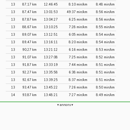
13
87,17 km
12:46:45
8:10 min/km
8:48 min/km
13
87,47 km
13:01:53
49:37 min/km
8:56 min/km
13
87,87 km
13:04:27
6:25 min/km
8:56 min/km
13
88,67 km
13:10:25
7:28 min/km
8:55 min/km
13
89,07 km
13:12:51
6:05 min/km
8:54 min/km
13
89,47 km
13:16:11
8:20 min/km
8:54 min/km
13
90,27 km
13:21:12
6:16 min/km
8:53 min/km
13
91,07 km
13:27:08
7:25 min/km
8:52 min/km
13
91,87 km
13:33:19
7:44 min/km
8:51 min/km
13
92,27 km
13:35:58
6:38 min/km
8:51 min/km
13
92,67 km
13:39:25
8:37 min/km
8:51 min/km
13
93,47 km
13:45:22
7:26 min/km
8:50 min/km
14
93,87 km
13:48:21
7:27 min/km
8:49 min/km
annons