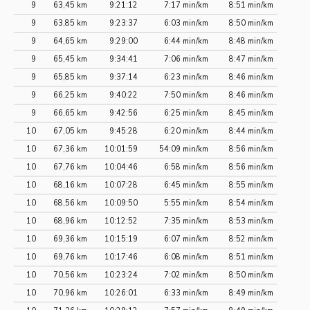
9
63,45 km
9:21:12
7:17 min/km
8:51 min/km
9
63,85 km
9:23:37
6:03 min/km
8:50 min/km
9
64,65 km
9:29:00
6:44 min/km
8:48 min/km
9
65,45 km
9:34:41
7:06 min/km
8:47 min/km
9
65,85 km
9:37:14
6:23 min/km
8:46 min/km
9
66,25 km
9:40:22
7:50 min/km
8:46 min/km
9
66,65 km
9:42:56
6:25 min/km
8:45 min/km
10
67,05 km
9:45:28
6:20 min/km
8:44 min/km
10
67,36 km
10:01:59
54:09 min/km
8:56 min/km
10
67,76 km
10:04:46
6:58 min/km
8:56 min/km
10
68,16 km
10:07:28
6:45 min/km
8:55 min/km
10
68,56 km
10:09:50
5:55 min/km
8:54 min/km
10
68,96 km
10:12:52
7:35 min/km
8:53 min/km
10
69,36 km
10:15:19
6:07 min/km
8:52 min/km
10
69,76 km
10:17:46
6:08 min/km
8:51 min/km
10
70,56 km
10:23:24
7:02 min/km
8:50 min/km
10
70,96 km
10:26:01
6:33 min/km
8:49 min/km