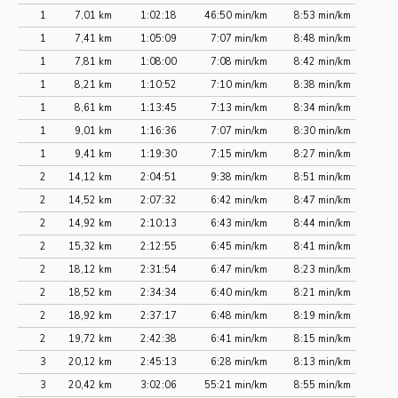
1
7,01 km
1:02:18
46:50 min/km
8:53 min/km
1
7,41 km
1:05:09
7:07 min/km
8:48 min/km
1
7,81 km
1:08:00
7:08 min/km
8:42 min/km
1
8,21 km
1:10:52
7:10 min/km
8:38 min/km
1
8,61 km
1:13:45
7:13 min/km
8:34 min/km
1
9,01 km
1:16:36
7:07 min/km
8:30 min/km
1
9,41 km
1:19:30
7:15 min/km
8:27 min/km
2
14,12 km
2:04:51
9:38 min/km
8:51 min/km
2
14,52 km
2:07:32
6:42 min/km
8:47 min/km
2
14,92 km
2:10:13
6:43 min/km
8:44 min/km
2
15,32 km
2:12:55
6:45 min/km
8:41 min/km
2
18,12 km
2:31:54
6:47 min/km
8:23 min/km
2
18,52 km
2:34:34
6:40 min/km
8:21 min/km
2
18,92 km
2:37:17
6:48 min/km
8:19 min/km
2
19,72 km
2:42:38
6:41 min/km
8:15 min/km
3
20,12 km
2:45:13
6:28 min/km
8:13 min/km
3
20,42 km
3:02:06
55:21 min/km
8:55 min/km