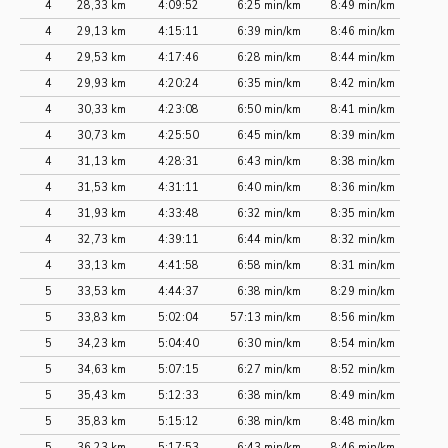
4
28,33 km
4:09:52
6:25 min/km
8:49 min/km
4
29,13 km
4:15:11
6:39 min/km
8:46 min/km
4
29,53 km
4:17:46
6:28 min/km
8:44 min/km
4
29,93 km
4:20:24
6:35 min/km
8:42 min/km
4
30,33 km
4:23:08
6:50 min/km
8:41 min/km
4
30,73 km
4:25:50
6:45 min/km
8:39 min/km
4
31,13 km
4:28:31
6:43 min/km
8:38 min/km
4
31,53 km
4:31:11
6:40 min/km
8:36 min/km
4
31,93 km
4:33:48
6:32 min/km
8:35 min/km
4
32,73 km
4:39:11
6:44 min/km
8:32 min/km
4
33,13 km
4:41:58
6:58 min/km
8:31 min/km
5
33,53 km
4:44:37
6:38 min/km
8:29 min/km
5
33,83 km
5:02:04
57:13 min/km
8:56 min/km
5
34,23 km
5:04:40
6:30 min/km
8:54 min/km
5
34,63 km
5:07:15
6:27 min/km
8:52 min/km
5
35,43 km
5:12:33
6:38 min/km
8:49 min/km
5
35,83 km
5:15:12
6:38 min/km
8:48 min/km
5
36,23 km
5:17:53
6:43 min/km
8:46 min/km