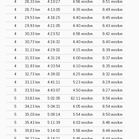
4
28,33 km
4:10:27
6:58 min/km
8:51 min/km
4
28,73 km
4:13:05
6:35 min/km
8:49 min/km
4
29,53 km
4:18:25
6:40 min/km
8:45 min/km
4
29,93 km
4:21:05
6:40 min/km
8:43 min/km
4
30,33 km
4:23:52
6:58 min/km
8:42 min/km
4
30,73 km
4:26:32
6:40 min/km
8:40 min/km
4
31,13 km
4:29:02
6:15 min/km
8:39 min/km
4
31,53 km
4:31:26
6:00 min/km
8:37 min/km
4
31,93 km
4:33:54
6:10 min/km
8:35 min/km
4
32,73 km
4:39:02
6:25 min/km
8:32 min/km
4
33,13 km
4:41:11
5:23 min/km
8:29 min/km
5
33,53 km
4:43:07
4:50 min/km
8:27 min/km
5
33,83 km
5:02:05
62:11 min/km
8:56 min/km
5
34,23 km
5:04:31
6:05 min/km
8:54 min/km
5
35,03 km
5:09:14
5:54 min/km
8:50 min/km
5
35,43 km
5:11:39
6:03 min/km
8:48 min/km
5
35,83 km
5:14:02
5:58 min/km
8:46 min/km
5
36,23 km
5:16:21
5:48 min/km
8:44 min/km