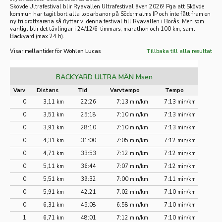
Skövde Ultrafestival blir Ryavallen Ultrafestival även 2026! Pga att Skövde
kommun har tagit bort alla löparbanor på Södermalms IP och inte fått fram en
ny friidrotts
arena så flyttar vi denna festival till Ryavallen i Borås. Men som
vanligt blir det tävlingar i 24/12/6-timmars, marathon och 100 km, samt
Backyard (max 24 h).
Visar mellantider för
Wohlen Lucas
Tillbaka till alla resultat
BACKYARD ULTRA MÄN Msen
Varv
Distans
Tid
Varvtempo
Tempo
0
3,11 km
22:26
7:13 min/km
7:13 min/km
0
3,51 km
25:18
7:10 min/km
7:13 min/km
0
3,91 km
28:10
7:10 min/km
7:13 min/km
0
4,31 km
31:00
7:05 min/km
7:12 min/km
0
4,71 km
33:53
7:12 min/km
7:12 min/km
0
5,11 km
36:44
7:07 min/km
7:12 min/km
0
5,51 km
39:32
7:00 min/km
7:11 min/km
0
5,91 km
42:21
7:02 min/km
7:10 min/km
0
6,31 km
45:08
6:58 min/km
7:10 min/km
1
6,71 km
48:01
7:12 min/km
7:10 min/km