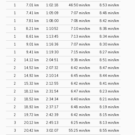
1
7,01 km
1:02:18
46:50 min/km
8:53 min/km
1
7,41 km
1:05:09
7:07 min/km
8:48 min/km
1
7,81 km
1:08:00
7:08 min/km
8:42 min/km
1
8,21 km
1:10:52
7:10 min/km
8:38 min/km
1
8,61 km
1:13:45
7:13 min/km
8:34 min/km
1
9,01 km
1:16:36
7:07 min/km
8:30 min/km
1
9,41 km
1:19:30
7:15 min/km
8:27 min/km
2
14,12 km
2:04:51
9:38 min/km
8:51 min/km
2
14,52 km
2:07:32
6:42 min/km
8:47 min/km
2
14,92 km
2:10:14
6:45 min/km
8:44 min/km
2
15,32 km
2:12:55
6:42 min/km
8:41 min/km
2
18,12 km
2:31:54
6:47 min/km
8:23 min/km
2
18,52 km
2:34:34
6:40 min/km
8:21 min/km
2
18,92 km
2:37:17
6:48 min/km
8:19 min/km
2
19,72 km
2:42:39
6:42 min/km
8:15 min/km
3
20,12 km
2:45:13
6:25 min/km
8:13 min/km
3
20,42 km
3:02:07
55:25 min/km
8:55 min/km