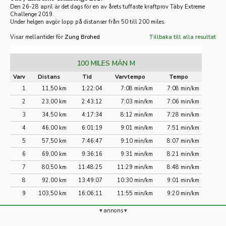
Den 26-28 april är det dags för en av årets tuffaste kraftprov Täby Extreme
Challenge 2019.
Under helgen avgör lopp på distanser från 50 till 200 miles.
Visar mellantider för
Zung Brohed
Tillbaka till alla resultat
100 MILES MÄN M
Varv
Distans
Tid
Varvtempo
Tempo
1
11,50 km
1:22:04
7:08 min/km
7:08 min/km
2
23,00 km
2:43:12
7:03 min/km
7:06 min/km
3
34,50 km
4:17:34
8:12 min/km
7:28 min/km
4
46,00 km
6:01:19
9:01 min/km
7:51 min/km
5
57,50 km
7:46:47
9:10 min/km
8:07 min/km
6
69,00 km
9:36:16
9:31 min/km
8:21 min/km
7
80,50 km
11:48:25
11:29 min/km
8:48 min/km
8
92,00 km
13:49:07
10:30 min/km
9:01 min/km
9
103,50 km
16:06:11
11:55 min/km
9:20 min/km
annons