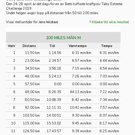
Den 26-28 april är det dags för en av årets tuffaste kraftprov Täby Extreme
Challenge 2019.
Under helgen avgör lopp på distanser från 50 till 200 miles.
Visar mellantider för
Jens Nilstam
Tillbaka till alla resultat
100 MILES MÄN M
Varv
Distans
Tid
Varvtempo
Tempo
1
11,50 km
1:14:56
6:31 min/km
6:31 min/km
2
23,00 km
2:34:57
6:57 min/km
6:44 min/km
3
34,50 km
3:58:18
7:15 min/km
6:54 min/km
4
46,00 km
5:24:13
7:28 min/km
7:03 min/km
5
57,50 km
0:00
0:00 min/km
0:00 min/km
6
69,00 km
8:28:35
44:13 min/km
7:22 min/km
7
80,50 km
10:08:39
8:42 min/km
7:34 min/km
8
92,00 km
12:11:31
10:41 min/km
7:57 min/km
9
103,50 km
14:00:51
9:30 min/km
8:07 min/km
10
115,00 km
15:53:02
9:45 min/km
8:17 min/km
11
126,50 km
17:43:57
9:39 min/km
8:25 min/km