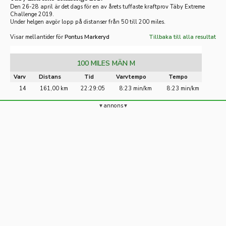
Den 26-28 april är det dags för en av årets tuffaste kraftprov Täby Extreme
Challenge 2019.
Under helgen avgör lopp på distanser från 50 till 200 miles.
Visar mellantider för
Pontus Markeryd
Tillbaka till alla resultat
100 MILES MÄN M
Varv
Distans
Tid
Varvtempo
Tempo
14
161,00 km
22:29:05
8:23 min/km
8:23 min/km
annons