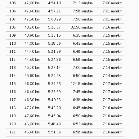
105
42,00 km
4:54:10
7:13 min/km
7:00 min/km
106
42,40 km
4:57:21
7:58 min/km
7:01 min/km
107
42,80 km
5:00:29
7:50 min/km
7:01 min/km
108
43,20 km
5:13:37
32:50 min/km
7:16 min/km
109
43,60 km
5:16:15
6:35 min/km
7:15 min/km
110
44,00 km
5:18:56
6:43 min/km
7:15 min/km
111
44,40 km
5:21:39
6:48 min/km
7:15 min/km
112
44,80 km
5:24:26
6:58 min/km
7:15 min/km
113
45,20 km
5:27:14
7:00 min/km
7:14 min/km
114
45,60 km
5:29:58
6:50 min/km
7:14 min/km
115
46,00 km
5:34:53
12:18 min/km
7:17 min/km
116
46,40 km
5:37:59
7:45 min/km
7:17 min/km
117
46,80 km
5:40:38
6:38 min/km
7:17 min/km
118
47,20 km
5:43:20
6:45 min/km
7:16 min/km
119
47,60 km
5:46:04
6:50 min/km
7:16 min/km
120
48,00 km
5:48:49
6:53 min/km
7:16 min/km
121
48,40 km
5:51:36
6:58 min/km
7:16 min/km