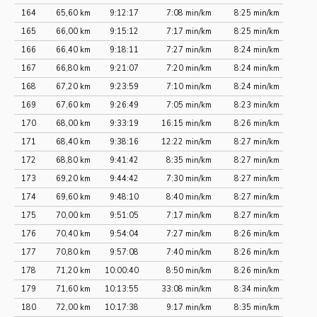
164
65,60 km
9:12:17
7:08 min/km
8:25 min/km
165
66,00 km
9:15:12
7:17 min/km
8:25 min/km
166
66,40 km
9:18:11
7:27 min/km
8:24 min/km
167
66,80 km
9:21:07
7:20 min/km
8:24 min/km
168
67,20 km
9:23:59
7:10 min/km
8:24 min/km
169
67,60 km
9:26:49
7:05 min/km
8:23 min/km
170
68,00 km
9:33:19
16:15 min/km
8:26 min/km
171
68,40 km
9:38:16
12:22 min/km
8:27 min/km
172
68,80 km
9:41:42
8:35 min/km
8:27 min/km
173
69,20 km
9:44:42
7:30 min/km
8:27 min/km
174
69,60 km
9:48:10
8:40 min/km
8:27 min/km
175
70,00 km
9:51:05
7:17 min/km
8:27 min/km
176
70,40 km
9:54:04
7:27 min/km
8:26 min/km
177
70,80 km
9:57:08
7:40 min/km
8:26 min/km
178
71,20 km
10:00:40
8:50 min/km
8:26 min/km
179
71,60 km
10:13:55
33:08 min/km
8:34 min/km
180
72,00 km
10:17:38
9:17 min/km
8:35 min/km