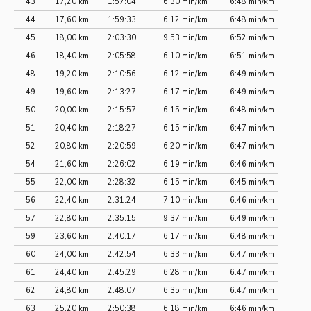
43
17,20 km
1:57:04
6:30 min/km
6:48 min/km
44
17,60 km
1:59:33
6:12 min/km
6:48 min/km
45
18,00 km
2:03:30
9:53 min/km
6:52 min/km
46
18,40 km
2:05:58
6:10 min/km
6:51 min/km
48
19,20 km
2:10:56
6:12 min/km
6:49 min/km
49
19,60 km
2:13:27
6:17 min/km
6:49 min/km
50
20,00 km
2:15:57
6:15 min/km
6:48 min/km
51
20,40 km
2:18:27
6:15 min/km
6:47 min/km
52
20,80 km
2:20:59
6:20 min/km
6:47 min/km
54
21,60 km
2:26:02
6:19 min/km
6:46 min/km
55
22,00 km
2:28:32
6:15 min/km
6:45 min/km
56
22,40 km
2:31:24
7:10 min/km
6:46 min/km
57
22,80 km
2:35:15
9:37 min/km
6:49 min/km
59
23,60 km
2:40:17
6:17 min/km
6:48 min/km
60
24,00 km
2:42:54
6:33 min/km
6:47 min/km
61
24,40 km
2:45:29
6:28 min/km
6:47 min/km
62
24,80 km
2:48:07
6:35 min/km
6:47 min/km
63
25,20 km
2:50:38
6:18 min/km
6:46 min/km