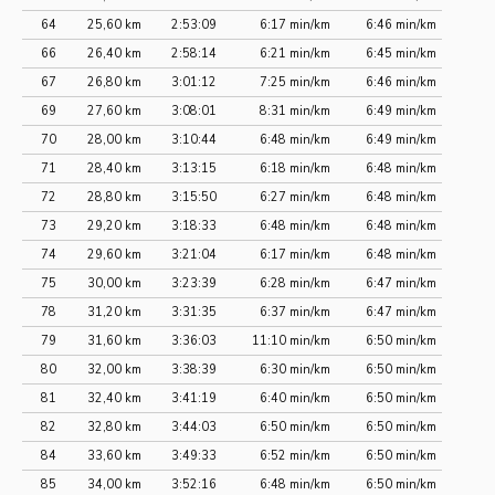
64
25,60 km
2:53:09
6:17 min/km
6:46 min/km
66
26,40 km
2:58:14
6:21 min/km
6:45 min/km
67
26,80 km
3:01:12
7:25 min/km
6:46 min/km
69
27,60 km
3:08:01
8:31 min/km
6:49 min/km
70
28,00 km
3:10:44
6:48 min/km
6:49 min/km
71
28,40 km
3:13:15
6:18 min/km
6:48 min/km
72
28,80 km
3:15:50
6:27 min/km
6:48 min/km
73
29,20 km
3:18:33
6:48 min/km
6:48 min/km
74
29,60 km
3:21:04
6:17 min/km
6:48 min/km
75
30,00 km
3:23:39
6:28 min/km
6:47 min/km
78
31,20 km
3:31:35
6:37 min/km
6:47 min/km
79
31,60 km
3:36:03
11:10 min/km
6:50 min/km
80
32,00 km
3:38:39
6:30 min/km
6:50 min/km
81
32,40 km
3:41:19
6:40 min/km
6:50 min/km
82
32,80 km
3:44:03
6:50 min/km
6:50 min/km
84
33,60 km
3:49:33
6:52 min/km
6:50 min/km
85
34,00 km
3:52:16
6:48 min/km
6:50 min/km