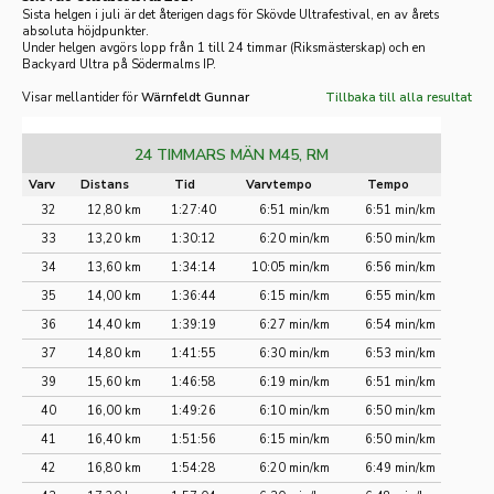
Sista helgen i juli är det återigen dags för Skövde Ultrafestival, en av årets
absoluta höjdpunkter.
Under helgen avgörs lopp från 1 till 24 timmar (Riksmästerskap) och en
Backyard Ultra på Södermalms IP.
Visar mellantider för
Wärnfeldt Gunnar
Tillbaka till alla resultat
24 TIMMARS MÄN M45, RM
Varv
Distans
Tid
Varvtempo
Tempo
32
12,80 km
1:27:40
6:51 min/km
6:51 min/km
33
13,20 km
1:30:12
6:20 min/km
6:50 min/km
34
13,60 km
1:34:14
10:05 min/km
6:56 min/km
35
14,00 km
1:36:44
6:15 min/km
6:55 min/km
36
14,40 km
1:39:19
6:27 min/km
6:54 min/km
37
14,80 km
1:41:55
6:30 min/km
6:53 min/km
39
15,60 km
1:46:58
6:19 min/km
6:51 min/km
40
16,00 km
1:49:26
6:10 min/km
6:50 min/km
41
16,40 km
1:51:56
6:15 min/km
6:50 min/km
42
16,80 km
1:54:28
6:20 min/km
6:49 min/km