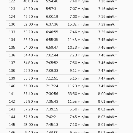
122
48,80 km
5:54:40
7:40 min/km
7:16 min/km
123
49,20 km
5:57:31
7:07 min/km
7:16 min/km
124
49,60 km
6:00:19
7:00 min/km
7:16 min/km
130
52,00 km
6:37:36
15:32 min/km
7:39 min/km
133
53,20 km
6:46:55
7:46 min/km
7:39 min/km
134
53,60 km
6:55:38
21:48 min/km
7:45 min/km
135
54,00 km
6:59:47
10:23 min/km
7:46 min/km
136
54,40 km
7:02:44
7:23 min/km
7:46 min/km
137
54,80 km
7:05:52
7:50 min/km
7:46 min/km
138
55,20 km
7:09:33
9:12 min/km
7:47 min/km
139
55,60 km
7:12:51
8:15 min/km
7:47 min/km
140
56,00 km
7:17:24
11:23 min/km
7:49 min/km
141
56,40 km
7:30:56
33:50 min/km
8:00 min/km
142
56,80 km
7:35:43
11:58 min/km
8:01 min/km
143
57,20 km
7:39:15
8:50 min/km
8:02 min/km
144
57,60 km
7:42:21
7:45 min/km
8:02 min/km
145
58,00 km
7:45:13
7:10 min/km
8:01 min/km
146
58,40 km
7:48:00
6:58 min/km
8:01 min/km