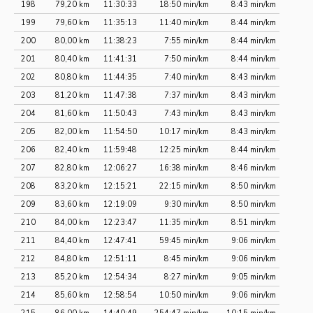
198
79,20 km
11:30:33
18:50 min/km
8:43 min/km
199
79,60 km
11:35:13
11:40 min/km
8:44 min/km
200
80,00 km
11:38:23
7:55 min/km
8:44 min/km
201
80,40 km
11:41:31
7:50 min/km
8:44 min/km
202
80,80 km
11:44:35
7:40 min/km
8:43 min/km
203
81,20 km
11:47:38
7:37 min/km
8:43 min/km
204
81,60 km
11:50:43
7:43 min/km
8:43 min/km
205
82,00 km
11:54:50
10:17 min/km
8:43 min/km
206
82,40 km
11:59:48
12:25 min/km
8:44 min/km
207
82,80 km
12:06:27
16:38 min/km
8:46 min/km
208
83,20 km
12:15:21
22:15 min/km
8:50 min/km
209
83,60 km
12:19:09
9:30 min/km
8:50 min/km
210
84,00 km
12:23:47
11:35 min/km
8:51 min/km
211
84,40 km
12:47:41
59:45 min/km
9:06 min/km
212
84,80 km
12:51:11
8:45 min/km
9:06 min/km
213
85,20 km
12:54:34
8:27 min/km
9:05 min/km
214
85,60 km
12:58:54
10:50 min/km
9:06 min/km