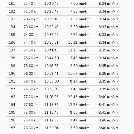
181
72,40 km
10:20:46
7:50 min/km
8:34 min/km
182
72,80 km
10:23:47
7:33 min/km
8:34 min/km
183
73,20 km
10:26:48
7:32 min/km
8:34 min/km
184
73,60 km
10:29:48
7:30 min/km
8:33 min/km
185
74,00 km
10:32:46
7:25 min/km
8:33 min/km
186
74,40 km
10:36:51
10:12 min/km
8:34 min/km
187
74,80 km
10:41:45
12:15 min/km
8:35 min/km
188
75,20 km
10:44:50
7:42 min/km
8:34 min/km
189
75,60 km
10:48:38
9:30 min/km
8:35 min/km
190
76,00 km
10:52:41
10:07 min/km
8:35 min/km
191
76,40 km
10:56:00
8:17 min/km
8:35 min/km
192
76,80 km
10:59:05
7:43 min/km
8:35 min/km
193
77,20 km
11:08:35
23:45 min/km
8:40 min/km
194
77,60 km
11:13:32
12:23 min/km
8:41 min/km
195
78,00 km
11:16:46
8:05 min/km
8:41 min/km
196
78,40 km
11:19:53
7:47 min/km
8:40 min/km
197
78,80 km
11:23:01
7:50 min/km
8:40 min/km