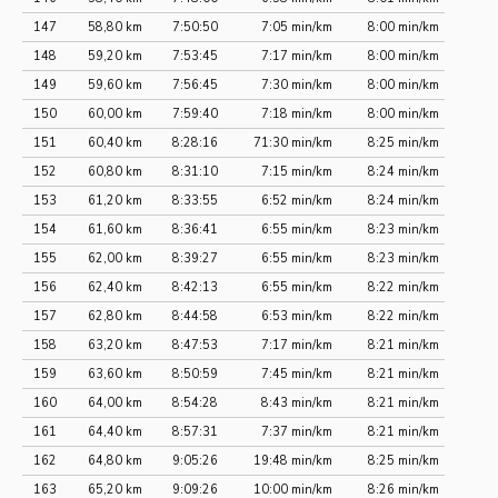
147
58,80 km
7:50:50
7:05 min/km
8:00 min/km
148
59,20 km
7:53:45
7:17 min/km
8:00 min/km
149
59,60 km
7:56:45
7:30 min/km
8:00 min/km
150
60,00 km
7:59:40
7:18 min/km
8:00 min/km
151
60,40 km
8:28:16
71:30 min/km
8:25 min/km
152
60,80 km
8:31:10
7:15 min/km
8:24 min/km
153
61,20 km
8:33:55
6:52 min/km
8:24 min/km
154
61,60 km
8:36:41
6:55 min/km
8:23 min/km
155
62,00 km
8:39:27
6:55 min/km
8:23 min/km
156
62,40 km
8:42:13
6:55 min/km
8:22 min/km
157
62,80 km
8:44:58
6:53 min/km
8:22 min/km
158
63,20 km
8:47:53
7:17 min/km
8:21 min/km
159
63,60 km
8:50:59
7:45 min/km
8:21 min/km
160
64,00 km
8:54:28
8:43 min/km
8:21 min/km
161
64,40 km
8:57:31
7:37 min/km
8:21 min/km
162
64,80 km
9:05:26
19:48 min/km
8:25 min/km
163
65,20 km
9:09:26
10:00 min/km
8:26 min/km