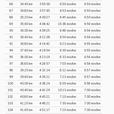
86
34,40 km
3:55:00
6:50 min/km
6:50 min/km
87
34,80 km
3:57:45
6:53 min/km
6:50 min/km
88
35,20 km
4:00:27
6:45 min/km
6:50 min/km
89
35,60 km
4:06:42
15:38 min/km
6:56 min/km
90
36,00 km
4:09:25
6:48 min/km
6:56 min/km
91
36,40 km
4:12:09
6:50 min/km
6:56 min/km
92
36,80 km
4:14:42
6:23 min/km
6:55 min/km
94
37,60 km
4:19:54
6:30 min/km
6:55 min/km
95
38,00 km
4:23:19
8:33 min/km
6:56 min/km
97
38,80 km
4:28:57
7:03 min/km
6:56 min/km
98
39,20 km
4:32:14
8:12 min/km
6:57 min/km
99
39,60 km
4:35:11
7:23 min/km
6:57 min/km
100
40,00 km
4:38:24
8:03 min/km
6:58 min/km
101
40,40 km
4:42:29
10:13 min/km
7:00 min/km
102
40,80 km
4:45:21
7:10 min/km
7:00 min/km
103
41,20 km
4:48:21
7:30 min/km
7:00 min/km
104
41,60 km
4:51:17
7:20 min/km
7:00 min/km