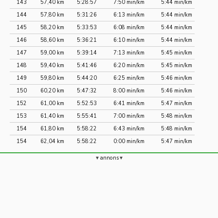
143
57,40 km
5:28:57
7:50 min/km
5:44 min/km
144
57,80 km
5:31:26
6:13 min/km
5:44 min/km
145
58,20 km
5:33:53
6:08 min/km
5:44 min/km
146
58,60 km
5:36:21
6:10 min/km
5:44 min/km
147
59,00 km
5:39:14
7:13 min/km
5:45 min/km
148
59,40 km
5:41:46
6:20 min/km
5:45 min/km
149
59,80 km
5:44:20
6:25 min/km
5:46 min/km
150
60,20 km
5:47:32
8:00 min/km
5:46 min/km
152
61,00 km
5:52:53
6:41 min/km
5:47 min/km
153
61,40 km
5:55:41
7:00 min/km
5:48 min/km
154
61,80 km
5:58:22
6:43 min/km
5:48 min/km
154
62,04 km
5:58:22
0:00 min/km
5:47 min/km
annons