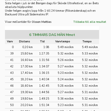
Sista helgen i juli är det återigen dags för Skövde Ultrafestival, en av årets
absoluta höjdpunkter.
Under helgen avgörs lopp från 1 till 24 timmar (Riksmästerskap) och en
Backyard Ultra på Södermalms IP.
Visar mellantider för
Olsson Mattias
Tillbaka till alla resultat
6 TIMMARS DAG MÄN Mmot
Varv
Distans
Tid
Varvtempo
Tempo
0
0,20 km
1:08
5:49 min/km
5:49 min/km
39
15,80 km
1:27:35
5:32 min/km
5:33 min/km
41
16,60 km
1:31:56
5:26 min/km
5:32 min/km
42
17,00 km
1:34:07
5:27 min/km
5:32 min/km
43
17,40 km
1:36:15
5:20 min/km
5:32 min/km
45
18,20 km
1:40:34
5:24 min/km
5:32 min/km
46
18,60 km
1:42:45
5:28 min/km
5:32 min/km
47
19,00 km
1:44:56
5:27 min/km
5:31 min/km
49
19,80 km
1:49:25
5:36 min/km
5:32 min/km
50
20,20 km
1:51:34
5:23 min/km
5:31 min/km