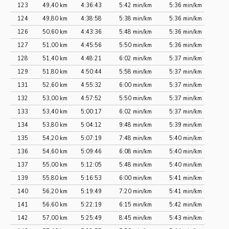
123
49,40 km
4:36:43
5:42 min/km
5:36 min/km
124
49,80 km
4:38:58
5:38 min/km
5:36 min/km
126
50,60 km
4:43:36
5:48 min/km
5:36 min/km
127
51,00 km
4:45:56
5:50 min/km
5:36 min/km
128
51,40 km
4:48:21
6:02 min/km
5:37 min/km
129
51,80 km
4:50:44
5:58 min/km
5:37 min/km
131
52,60 km
4:55:32
6:00 min/km
5:37 min/km
132
53,00 km
4:57:52
5:50 min/km
5:37 min/km
133
53,40 km
5:00:17
6:02 min/km
5:37 min/km
134
53,80 km
5:04:12
9:48 min/km
5:39 min/km
135
54,20 km
5:07:19
7:48 min/km
5:40 min/km
136
54,60 km
5:09:46
6:08 min/km
5:40 min/km
137
55,00 km
5:12:05
5:48 min/km
5:40 min/km
139
55,80 km
5:16:53
6:00 min/km
5:41 min/km
140
56,20 km
5:19:49
7:20 min/km
5:41 min/km
141
56,60 km
5:22:19
6:15 min/km
5:42 min/km
142
57,00 km
5:25:49
8:45 min/km
5:43 min/km