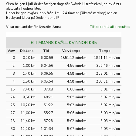
Sista helgen i juli är det återigen dags för Skövde Ultrafestival, en av årets
absoluta höjdpunkter.
Under helgen avgörs lopp från 1 till 24 timmar (Riksmästerskap) och en
Backyard Ultra på Södermalms IP.
Visar mellantider för
Nyström Anna
Tillbaka till alla resultat
6 TIMMARS KVÄLL KVINNOR K35
Varv
Distans
Tid
Varvtempo
Tempo
0
0,20 km
6:00:59
1851:12 min/km
1851:12 min/km
2
1,00 km
6:04:56
4:56 min/km
366:46 min/km
3
1,40 km
6:06:55
4:58 min/km
263:01 min/km
4
1,80 km
6:08:54
4:58 min/km
205:31 min/km
18
7,40 km
37:08
0:00 min/km
5:01 min/km
24
9,80 km
49:21
5:05 min/km
5:02 min/km
25
10,20 km
51:22
5:02 min/km
5:02 min/km
27
11,00 km
55:27
5:06 min/km
5:03 min/km
28
11,40 km
57:28
5:02 min/km
5:03 min/km
30
12,20 km
1:01:34
5:07 min/km
5:03 min/km