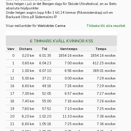
Sista helgen i juli är det återigen dags för Skövde Ultrafestival, en av årets
absoluta höjdpunkter.
Under helgen avgörs lopp från 1 till 24 timmar (Riksmästerskap) och en
Backyard Ultra på Södermalms IP.
Visar mellantider för
Wahlström Carina
Tillbaka till alla resultat
6 TIMMARS KVÄLL KVINNOR K55
Varv
Distans
Tid
Varvtempo
Tempo
0
0,20 km
6:01:35
1854:16 min/km
1854:16 min/km
1
0,60 km
6:04:23
7:00 min/km
612:25 min/km
2
1,00 km
6:07:10
6:58 min/km
369:01 min/km
12
5,00 km
37:21
0:00 min/km
7:29 min/km
16
6,60 km
49:18
7:28 min/km
7:29 min/km
17
7,00 km
52:05
6:57 min/km
7:27 min/km
18
7,40 km
55:00
7:18 min/km
7:26 min/km
19
7,80 km
57:52
7:10 min/km
7:25 min/km
20
8,20 km
1:02:20
11:10 min/km
7:36 min/km
21
8,60 km
1:05:18
7:25 min/km
7:36 min/km