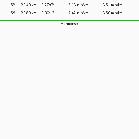
58
23,40 km
3:27:08
8:18 min/km
8:51 min/km
59
23,80 km
3:30:13
7:42 min/km
8:50 min/km
annons