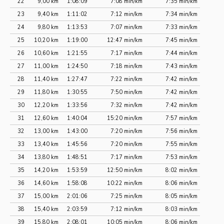
22
9,00 km
1:08:09
7:08 min/km
7:35 min/km
23
9,40 km
1:11:02
7:12 min/km
7:34 min/km
24
9,80 km
1:13:53
7:07 min/km
7:33 min/km
25
10,20 km
1:19:00
12:47 min/km
7:45 min/km
26
10,60 km
1:21:55
7:17 min/km
7:44 min/km
27
11,00 km
1:24:50
7:18 min/km
7:43 min/km
28
11,40 km
1:27:47
7:22 min/km
7:42 min/km
29
11,80 km
1:30:55
7:50 min/km
7:42 min/km
30
12,20 km
1:33:56
7:32 min/km
7:42 min/km
31
12,60 km
1:40:04
15:20 min/km
7:57 min/km
32
13,00 km
1:43:00
7:20 min/km
7:56 min/km
33
13,40 km
1:45:56
7:20 min/km
7:55 min/km
34
13,80 km
1:48:51
7:17 min/km
7:53 min/km
35
14,20 km
1:53:59
12:50 min/km
8:02 min/km
36
14,60 km
1:58:08
10:22 min/km
8:06 min/km
37
15,00 km
2:01:06
7:25 min/km
8:05 min/km
38
15,40 km
2:03:59
7:12 min/km
8:03 min/km
39
15,80 km
2:08:01
10:05 min/km
8:06 min/km