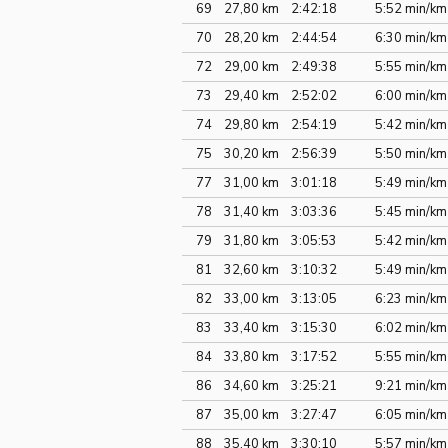
69
27,80 km
2:42:18
5:52 min/km
70
28,20 km
2:44:54
6:30 min/km
72
29,00 km
2:49:38
5:55 min/km
73
29,40 km
2:52:02
6:00 min/km
74
29,80 km
2:54:19
5:42 min/km
75
30,20 km
2:56:39
5:50 min/km
77
31,00 km
3:01:18
5:49 min/km
78
31,40 km
3:03:36
5:45 min/km
79
31,80 km
3:05:53
5:42 min/km
81
32,60 km
3:10:32
5:49 min/km
82
33,00 km
3:13:05
6:23 min/km
83
33,40 km
3:15:30
6:02 min/km
84
33,80 km
3:17:52
5:55 min/km
86
34,60 km
3:25:21
9:21 min/km
87
35,00 km
3:27:47
6:05 min/km
88
35,40 km
3:30:10
5:57 min/km