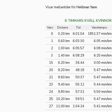
Visar mellantider för
Hellman Yann
6 TIMMARS KVÄLL KVINNOR
Varv
Distans
Tid
Varvtempo
0
0,20 km
6:01:04
1851:37 min/km
1
0,60 km
6:03:30
6:05 min/km
2
1,00 km
6:05:57
6:08 min/km
3
1,40 km
6:08:29
6:20 min/km
15
6,20 km
36:44
0:00 min/km
20
8,20 km
48:18
5:47 min/km
21
8,60 km
50:37
5:47 min/km
23
9,40 km
55:12
5:44 min/km
24
9,80 km
57:32
5:50 min/km
25
10,20 km
59:51
5:47 min/km
27
11,00 km
1:04:24
5:41 min/km