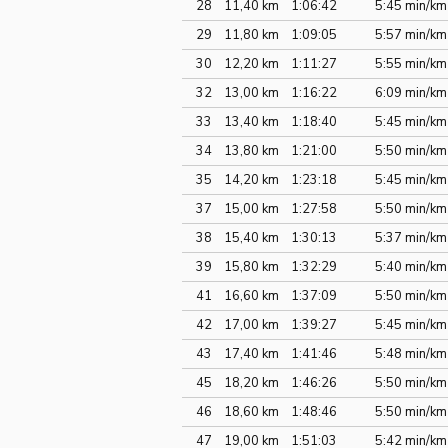
28
11,40 km
1:06:42
5:45 min/km
29
11,80 km
1:09:05
5:57 min/km
30
12,20 km
1:11:27
5:55 min/km
32
13,00 km
1:16:22
6:09 min/km
33
13,40 km
1:18:40
5:45 min/km
34
13,80 km
1:21:00
5:50 min/km
35
14,20 km
1:23:18
5:45 min/km
37
15,00 km
1:27:58
5:50 min/km
38
15,40 km
1:30:13
5:37 min/km
39
15,80 km
1:32:29
5:40 min/km
41
16,60 km
1:37:09
5:50 min/km
42
17,00 km
1:39:27
5:45 min/km
43
17,40 km
1:41:46
5:48 min/km
45
18,20 km
1:46:26
5:50 min/km
46
18,60 km
1:48:46
5:50 min/km
47
19,00 km
1:51:03
5:42 min/km