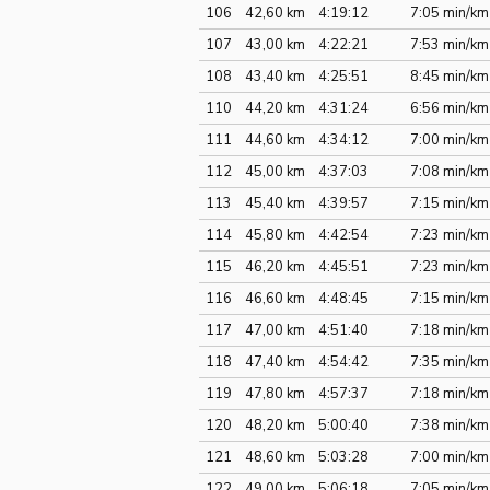
106
42,60 km
4:19:12
7:05 min/km
107
43,00 km
4:22:21
7:53 min/km
108
43,40 km
4:25:51
8:45 min/km
110
44,20 km
4:31:24
6:56 min/km
111
44,60 km
4:34:12
7:00 min/km
112
45,00 km
4:37:03
7:08 min/km
113
45,40 km
4:39:57
7:15 min/km
114
45,80 km
4:42:54
7:23 min/km
115
46,20 km
4:45:51
7:23 min/km
116
46,60 km
4:48:45
7:15 min/km
117
47,00 km
4:51:40
7:18 min/km
118
47,40 km
4:54:42
7:35 min/km
119
47,80 km
4:57:37
7:18 min/km
120
48,20 km
5:00:40
7:38 min/km
121
48,60 km
5:03:28
7:00 min/km
122
49,00 km
5:06:18
7:05 min/km