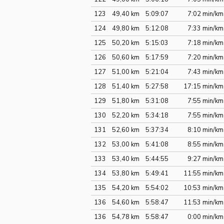
123
49,40 km
5:09:07
7:02 min/km
124
49,80 km
5:12:08
7:33 min/km
125
50,20 km
5:15:03
7:18 min/km
126
50,60 km
5:17:59
7:20 min/km
127
51,00 km
5:21:04
7:43 min/km
128
51,40 km
5:27:58
17:15 min/km
129
51,80 km
5:31:08
7:55 min/km
130
52,20 km
5:34:18
7:55 min/km
131
52,60 km
5:37:34
8:10 min/km
132
53,00 km
5:41:08
8:55 min/km
133
53,40 km
5:44:55
9:27 min/km
134
53,80 km
5:49:41
11:55 min/km
135
54,20 km
5:54:02
10:53 min/km
136
54,60 km
5:58:47
11:53 min/km
136
54,78 km
5:58:47
0:00 min/km