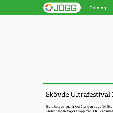
Träning
Skövde Ultrafestival
Sista helgen i juli är det återigen dags för Sk
Under helgen avgörs lopp från 1 till 24 timm