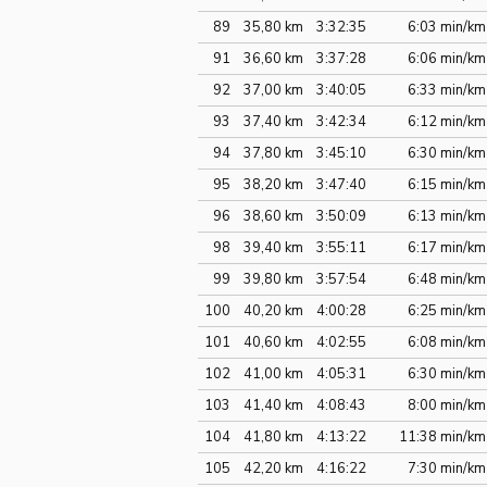
89
35,80 km
3:32:35
6:03 min/km
91
36,60 km
3:37:28
6:06 min/km
92
37,00 km
3:40:05
6:33 min/km
93
37,40 km
3:42:34
6:12 min/km
94
37,80 km
3:45:10
6:30 min/km
95
38,20 km
3:47:40
6:15 min/km
96
38,60 km
3:50:09
6:13 min/km
98
39,40 km
3:55:11
6:17 min/km
99
39,80 km
3:57:54
6:48 min/km
100
40,20 km
4:00:28
6:25 min/km
101
40,60 km
4:02:55
6:08 min/km
102
41,00 km
4:05:31
6:30 min/km
103
41,40 km
4:08:43
8:00 min/km
104
41,80 km
4:13:22
11:38 min/km
105
42,20 km
4:16:22
7:30 min/km