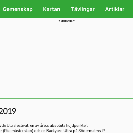
Gemenskap
Kartan
Tävlingar
Artiklar
annons
 2019
övde Ultrafestival, en av årets absoluta höjdpunkter.
ar (Riksmästerskap) och en Backyard Ultra på Södermalms IP.