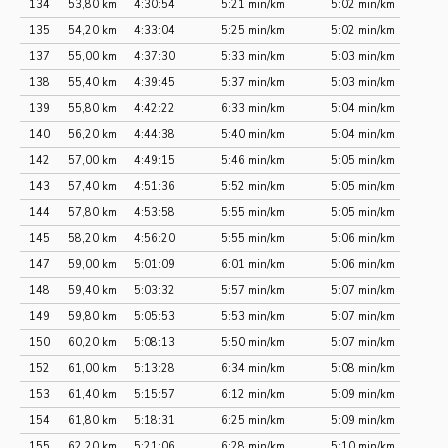
134
53,80 km
4:30:54
5:21 min/km
5:02 min/km
135
54,20 km
4:33:04
5:25 min/km
5:02 min/km
137
55,00 km
4:37:30
5:33 min/km
5:03 min/km
138
55,40 km
4:39:45
5:37 min/km
5:03 min/km
139
55,80 km
4:42:22
6:33 min/km
5:04 min/km
140
56,20 km
4:44:38
5:40 min/km
5:04 min/km
142
57,00 km
4:49:15
5:46 min/km
5:05 min/km
143
57,40 km
4:51:36
5:52 min/km
5:05 min/km
144
57,80 km
4:53:58
5:55 min/km
5:05 min/km
145
58,20 km
4:56:20
5:55 min/km
5:06 min/km
147
59,00 km
5:01:09
6:01 min/km
5:06 min/km
148
59,40 km
5:03:32
5:57 min/km
5:07 min/km
149
59,80 km
5:05:53
5:53 min/km
5:07 min/km
150
60,20 km
5:08:13
5:50 min/km
5:07 min/km
152
61,00 km
5:13:28
6:34 min/km
5:08 min/km
153
61,40 km
5:15:57
6:12 min/km
5:09 min/km
154
61,80 km
5:18:31
6:25 min/km
5:09 min/km
155
62,20 km
5:21:06
6:28 min/km
5:10 min/km