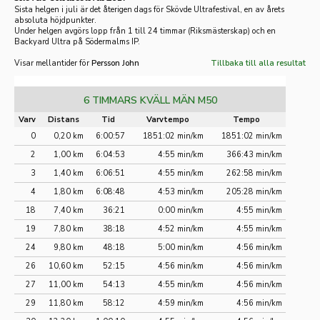
Sista helgen i juli är det återigen dags för Skövde Ultrafestival, en av årets
absoluta höjdpunkter.
Under helgen avgörs lopp från 1 till 24 timmar (Riksmästerskap) och en
Backyard Ultra på Södermalms IP.
Visar mellantider för
Persson John
Tillbaka till alla resultat
6 TIMMARS KVÄLL MÄN M50
Varv
Distans
Tid
Varvtempo
Tempo
0
0,20 km
6:00:57
1851:02 min/km
1851:02 min/km
2
1,00 km
6:04:53
4:55 min/km
366:43 min/km
3
1,40 km
6:06:51
4:55 min/km
262:58 min/km
4
1,80 km
6:08:48
4:53 min/km
205:28 min/km
18
7,40 km
36:21
0:00 min/km
4:55 min/km
19
7,80 km
38:18
4:52 min/km
4:55 min/km
24
9,80 km
48:18
5:00 min/km
4:56 min/km
26
10,60 km
52:15
4:56 min/km
4:56 min/km
27
11,00 km
54:13
4:55 min/km
4:56 min/km
29
11,80 km
58:12
4:59 min/km
4:56 min/km