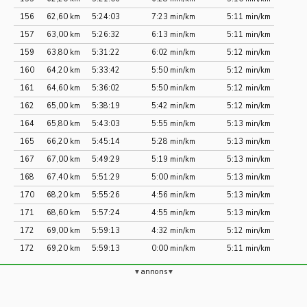
156
62,60 km
5:24:03
7:23 min/km
5:11 min/km
157
63,00 km
5:26:32
6:13 min/km
5:11 min/km
159
63,80 km
5:31:22
6:02 min/km
5:12 min/km
160
64,20 km
5:33:42
5:50 min/km
5:12 min/km
161
64,60 km
5:36:02
5:50 min/km
5:12 min/km
162
65,00 km
5:38:19
5:42 min/km
5:12 min/km
164
65,80 km
5:43:03
5:55 min/km
5:13 min/km
165
66,20 km
5:45:14
5:28 min/km
5:13 min/km
167
67,00 km
5:49:29
5:19 min/km
5:13 min/km
168
67,40 km
5:51:29
5:00 min/km
5:13 min/km
170
68,20 km
5:55:26
4:56 min/km
5:13 min/km
171
68,60 km
5:57:24
4:55 min/km
5:13 min/km
172
69,00 km
5:59:13
4:32 min/km
5:12 min/km
172
69,20 km
5:59:13
0:00 min/km
5:11 min/km
annons