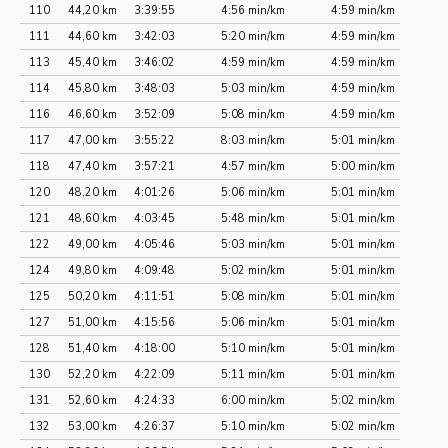
110
44,20 km
3:39:55
4:56 min/km
4:59 min/km
111
44,60 km
3:42:03
5:20 min/km
4:59 min/km
113
45,40 km
3:46:02
4:59 min/km
4:59 min/km
114
45,80 km
3:48:03
5:03 min/km
4:59 min/km
116
46,60 km
3:52:09
5:08 min/km
4:59 min/km
117
47,00 km
3:55:22
8:03 min/km
5:01 min/km
118
47,40 km
3:57:21
4:57 min/km
5:00 min/km
120
48,20 km
4:01:26
5:06 min/km
5:01 min/km
121
48,60 km
4:03:45
5:48 min/km
5:01 min/km
122
49,00 km
4:05:46
5:03 min/km
5:01 min/km
124
49,80 km
4:09:48
5:02 min/km
5:01 min/km
125
50,20 km
4:11:51
5:08 min/km
5:01 min/km
127
51,00 km
4:15:56
5:06 min/km
5:01 min/km
128
51,40 km
4:18:00
5:10 min/km
5:01 min/km
130
52,20 km
4:22:09
5:11 min/km
5:01 min/km
131
52,60 km
4:24:33
6:00 min/km
5:02 min/km
132
53,00 km
4:26:37
5:10 min/km
5:02 min/km