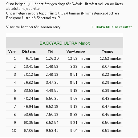
Sista helgen i juli är det återigen dags för Skövde Ultrafestival, en av årets
absoluta höjdpunkter.
Under helgen avgörs lopp från 1 till 24 timmar (Riksmästerskap) och en
Backyard Ultra på Södermalms IP.
Visar mellantider för
Jansson Jerry
Tillbaka till alla resultat
BACKYARD ULTRA Mmot
Varv
Distans
Tid
Varvtempo
Tempo
1
6,71 km
1:26:20
12:52 min/km
12:52 min/km
2
13,41 km
1:48:52
3:22 min/km
8:07 min/km
3
20,12 km
2:48:12
8:51 min/km
8:22 min/km
4
26,82 km
3:47:36
8:51 min/km
8:29 min/km
5
33,53 km
4:49:55
9:18 min/km
8:39 min/km
6
40,24 km
5:50:36
9:03 min/km
8:43 min/km
7
46,94 km
6:52:18
9:12 min/km
8:47 min/km
8
53,65 km
7:50:12
8:38 min/km
8:46 min/km
9
60,35 km
8:52:54
9:21 min/km
8:50 min/km
10
67,06 km
9:53:45
9:04 min/km
8:51 min/km