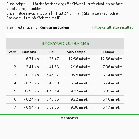
Sista helgen i juli är det återigen dags för Skövde Ultrafestival, en av årets
absoluta höjdpunkter.
Under helgen avgörs lopp från 1 till 24 timmar (Riksmästerskap) och en
Backyard Ultra på Södermalms IP.
Visar mellantider för
Kungsman Joakim
Tillbaka till alla resultat
BACKYARD ULTRA M45
Varv
Distans
Tid
Varvtempo
Tempo
1
6,71 km
1:26:47
12:56 min/km
12:56 min/km
2
13,41 km
1:41:58
2:16 min/km
7:36 min/km
3
20,12 km
2:45:32
9:29 min/km
8:14 min/km
4
26,82 km
3:45:13
8:54 min/km
8:24 min/km
5
33,53 km
4:45:49
9:02 min/km
8:31 min/km
6
40,24 km
5:48:35
9:22 min/km
8:40 min/km
7
46,94 km
6:52:15
9:30 min/km
8:47 min/km
annons