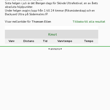
Sista helgen i juli är det återigen dags för Skövde Ultrafestival, en av årets
absoluta höjdpunkter.
Under helgen avgörs lopp från 1 till 24 timmar (Riksmästerskap) och en
Backyard Ultra på Södermalms IP.
Visar mellantider för
Thomsen Ellen
Tillbaka till alla resultat
Kmot
Varv
Distans
Tid
Varvtempo
Tempo
annons