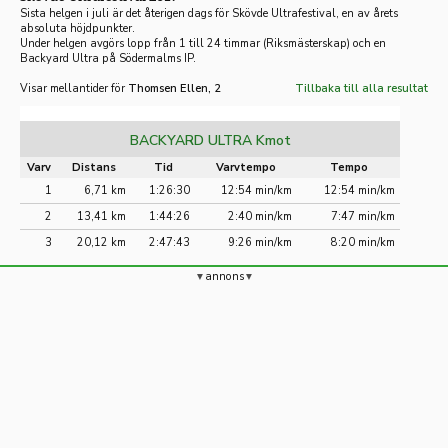
Sista helgen i juli är det återigen dags för Skövde Ultrafestival, en av årets
absoluta höjdpunkter.
Under helgen avgörs lopp från 1 till 24 timmar (Riksmästerskap) och en
Backyard Ultra på Södermalms IP.
Visar mellantider för
Thomsen Ellen, 2
Tillbaka till alla resultat
BACKYARD ULTRA Kmot
Varv
Distans
Tid
Varvtempo
Tempo
1
6,71 km
1:26:30
12:54 min/km
12:54 min/km
2
13,41 km
1:44:26
2:40 min/km
7:47 min/km
3
20,12 km
2:47:43
9:26 min/km
8:20 min/km
annons