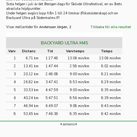
Sista helgen i juli är det återigen dags för Skövde Ultrafestival, en av årets
absoluta höjdpunkter.
Under helgen avgörs lopp från 1 till 24 timmar (Riksmästerskap) och en
Backyard Ultra på Södermalms IP.
Visar mellantider för
Andersson Jörgen, 2
Tillbaka till alla resultat
BACKYARD ULTRA M45
Varv
Distans
Tid
Varvtempo
Tempo
1
6,71 km
1:27:48
13:06 min/km
13:06 min/km
2
13,41 km
1:47:44
2:58 min/km
8:02 min/km
3
20,12 km
2:48:08
9:00 min/km
8:21 min/km
4
26,82 km
3:47:41
8:53 min/km
8:29 min/km
5
33,53 km
4:47:59
9:00 min/km
8:35 min/km
6
40,24 km
5:47:51
8:56 min/km
8:39 min/km
7
46,94 km
6:49:07
9:08 min/km
8:43 min/km
8
53,65 km
7:46:38
8:35 min/km
8:42 min/km
annons