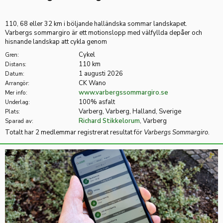
110, 68 eller 32 km i böljande halländska sommar landskapet.
Varbergs sommargiro är ett motionslopp med välfyllda depåer och
hisnande landskap att cykla genom
Cykel
Gren:
110 km
Distans:
1 augusti 2026
Datum:
CK Wano
Arrangör:
www.varbergssommargiro.se
Mer info:
100% asfalt
Underlag:
Varberg, Varberg, Halland, Sverige
Plats:
Richard Stikkelorum
, Varberg
Sparad av:
Totalt har 2 medlemmar registrerat resultat för
Varbergs Sommargiro
.