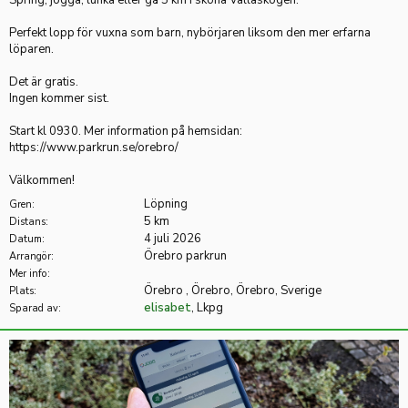
Spring, jogga, lunka eller gå 5 km i sköna Vallaskogen.
Perfekt lopp för vuxna som barn, nybörjaren liksom den mer erfarna
löparen.
Det är gratis.
Ingen kommer sist.
Start kl 0930. Mer information på hemsidan:
https://www.parkrun.se/orebro/
Välkommen!
Löpning
Gren:
5 km
Distans:
4 juli 2026
Datum:
Örebro parkrun
Arrangör:
Mer info:
Örebro , Örebro, Örebro, Sverige
Plats:
elisabet
, Lkpg
Sparad av: