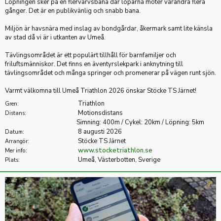
Löpningen sker på en flervarvsbana där löparna möter varandra flera
gånger. Det är en publikvänlig och snabb bana.
Miljön är havsnära med inslag av bondgårdar, åkermark samt lite känsla
av stad då vi är i utkanten av Umeå.
Tävlingsområdet är ett populärt tillhåll för barnfamiljer och
friluftsmänniskor. Det finns en äventyrslekpark i anknytning till
tävlingsområdet och många springer och promenerar på vägen runt sjön.
Varmt välkomna till Umeå Triathlon 2026 önskar Stöcke TS Järnet!
Triathlon
Gren:
Motionsdistans
Distans:
Simning: 400m / Cykel: 20km / Löpning: 5km
8 augusti 2026
Datum:
Stöcke TS Järnet
Arrangör:
www.stocketriathlon.se
Mer info:
Umeå, Västerbotten, Sverige
Plats: