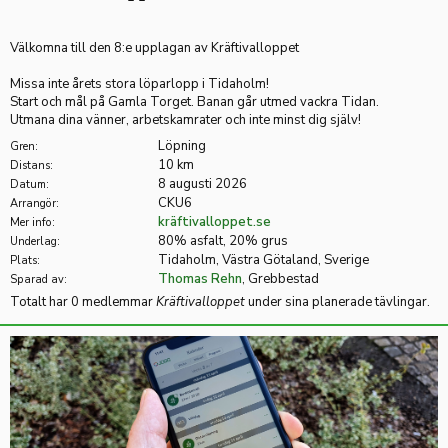
Välkomna till den 8:e upplagan av Kräftivalloppet
Missa inte årets stora löparlopp i Tidaholm!
Start och mål på Gamla Torget. Banan går utmed vackra Tidan.
Utmana dina vänner, arbetskamrater och inte minst dig själv!
Löpning
Gren:
10 km
Distans:
8 augusti 2026
Datum:
CKU6
Arrangör:
kräftivalloppet.se
Mer info:
80% asfalt, 20% grus
Underlag:
Tidaholm, Västra Götaland, Sverige
Plats:
Thomas Rehn
, Grebbestad
Sparad av:
Totalt har 0 medlemmar
Kräftivalloppet
under sina planerade tävlingar.