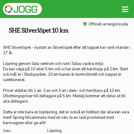
Officiell arrangörssida
SHE Silverlöpet 10 km
SHE Silverlöpet - nystart av Silverlöpet efter att loppet har varit vilande i
27 år.
Löpning genom Sala centrum och runt i Salas vackra miljö.
Du kan välja på 10 eller 5 km och vi har även ett barnlopp på 2 km. Start
och mål är i Stadsparken. 10 km banan är kontrollmätt och loppet är
sanktionerat.
Priser utdelas till 1:an, 2:an och 3:an i dam- och herrklass på 10 km.
Utlottningspriser till deltagare på 5 km. Medalj kommer att delas ut till
alla deltagare.
Detta är inte bara en löptävling, det är också en folkfest där alla kan vara
med! Spring tillsammans med en vän, ta en rask promenad med
barnvagnen eller ge allt!
Löpning
Gren: