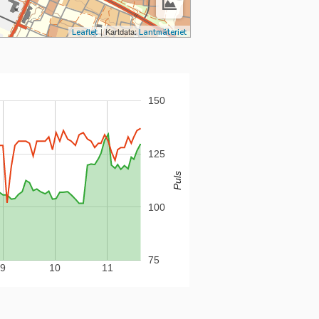
|
Kartdata:
Leaflet
Lantmäteriet
150
125
Puls
100
75
9
10
11