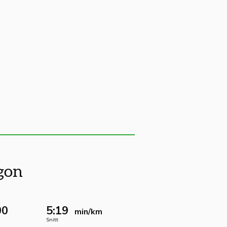
gon
00
5:19
min/km
Snitt