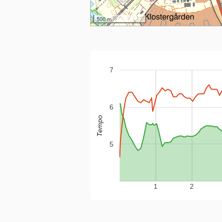
500 m
7
6
Tempo
5
1
2