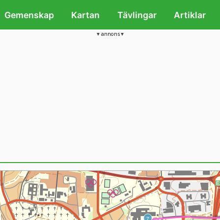
Gemenskap
Kartan
Tävlingar
Artiklar
annons
7