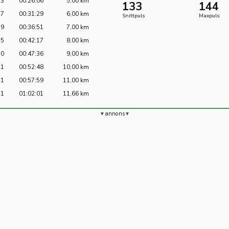
33
00:26:06
5,00 km
133
144
37
00:31:29
6,00 km
Snittpuls
Maxpuls
39
00:36:51
7,00 km
35
00:42:17
8,00 km
30
00:47:36
9,00 km
31
00:52:48
10,00 km
31
00:57:59
11,00 km
31
01:02:01
11,66 km
annons