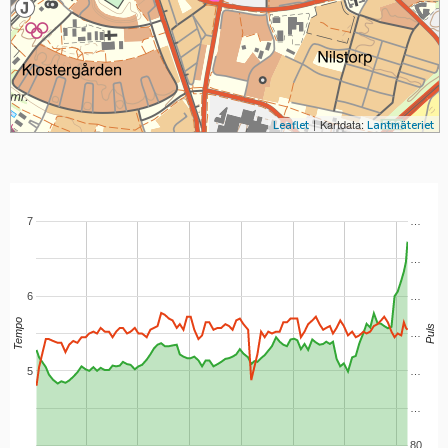
|
Kartdata:
Leaflet
Lantmäteriet
7
…
…
6
…
Tempo
Puls
…
5
…
…
80