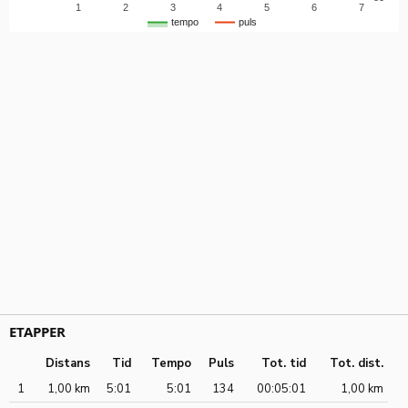
1
2
3
4
5
6
7
tempo
puls
ETAPPER
Distans
Tid
Tempo
Puls
Tot. tid
Tot. dist.
1
1,00 km
5:01
5:01
134
00:05:01
1,00 km