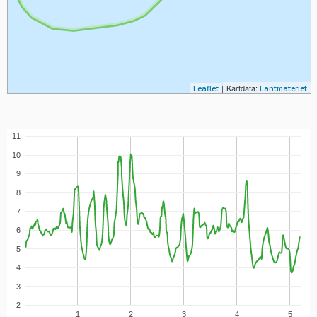
|
Kartdata:
Leaflet
Lantmäteriet
11
10
9
8
7
6
5
4
3
2
1
2
3
4
5