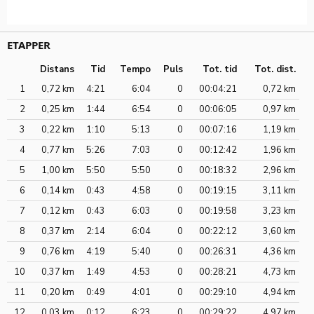
ETAPPER
Distans
Tid
Tempo
Puls
Tot. tid
Tot. dist.
1
0,72 km
4:21
6:04
0
00:04:21
0,72 km
2
0,25 km
1:44
6:54
0
00:06:05
0,97 km
3
0,22 km
1:10
5:13
0
00:07:16
1,19 km
4
0,77 km
5:26
7:03
0
00:12:42
1,96 km
5
1,00 km
5:50
5:50
0
00:18:32
2,96 km
6
0,14 km
0:43
4:58
0
00:19:15
3,11 km
7
0,12 km
0:43
6:03
0
00:19:58
3,23 km
8
0,37 km
2:14
6:04
0
00:22:12
3,60 km
9
0,76 km
4:19
5:40
0
00:26:31
4,36 km
10
0,37 km
1:49
4:53
0
00:28:21
4,73 km
11
0,20 km
0:49
4:01
0
00:29:10
4,94 km
12
0,03 km
0:12
6:23
0
00:29:22
4,97 km